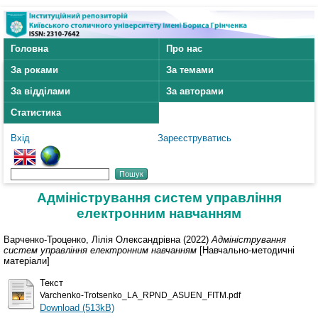
Головна
Про нас
За роками
За темами
За відділами
За авторами
Статистика
Вхід
Зареєструватись
Адміністрування систем управління
електронним навчанням
Варченко-Троценко, Лілія Олександрівна
(2022)
Адміністрування
систем управління електронним навчанням
[Навчально-методичні
матеріали]
Текст
Varchenko-Trotsenko_LA_RPND_ASUEN_FITM.pdf
Download (513kB)