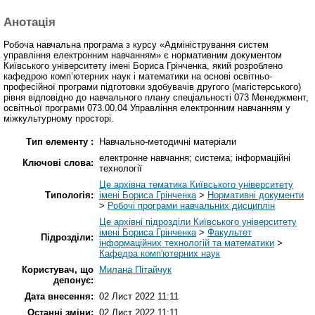
Анотація
Робоча навчальна програма з курсу «Адміністрування систем
управління електронним навчанням» є нормативним документом
Київського університету імені Бориса Грінченка, який розроблено
кафедрою комп’ютерних наук і математики на основі освітньо-
професійної програми підготовки здобувачів другого (магістерського)
рівня відповідно до навчального плану спеціальності 073 Менеджмент,
освітньої програми 073.00.04 Управління електронним навчанням у
міжкультурному просторі.
Тип елементу :
Навчально-методичні матеріали
електронне навчання; система; інформаційні
Ключові слова:
технології
Це архівна тематика Київського університету
Типологія:
імені Бориса Грінченка
>
Нормативні документи
>
Робочі програми навчальних дисциплін
Це архівні підрозділи Київського університету
імені Бориса Грінченка
>
Факультет
Підрозділи:
інформаційних технологій та математики
>
Кафедра комп'ютерних наук
Користувач, що
Милана Пітайчук
депонує:
Дата внесення:
02 Лист 2022 11:11
Останні зміни:
02 Лист 2022 11:11