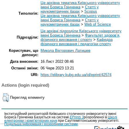
Це архівна тематика Київського університету
імені Бориса Грінченка
>
Статті у
наукометричних базах
>
Scopus
Типологія:
Це архівна тематика Київського університету
імені Бориса Грінченка
>
Статті у
наукометричних базах
>
Web of Science
Це архівні підрозділи Київського університету
імені Бориса Грінченка
>
Факультет здоров’я,
Підрозділи:
фізичного виховання і спорту
>
Кафедра
фізичного виховання і педагогіки спорту
Користувач, що
Микола Вікторович Латишев
депонує:
Дата внесення:
16 Лист 2022 08:46
Останні зміни:
06 Черв 2023 13:21
URI:
https://elibrary.kubg.edu.ua/id/eprint/42574
Actions (login required)
Перегляд елементу
Інституційний репозиторій Київського столичного університету імені
Бориса Грінченка Базується на системі
EPrints 3
розробленої в
Школі
електроніки і комп'ютерних наук
при Саутгемптонському університеті.
Подальша інформація і розробники системи
.