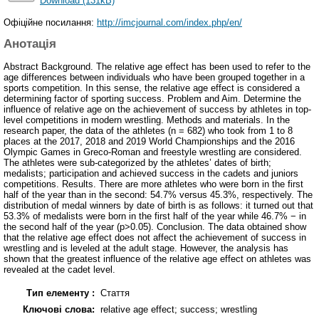
Download (131kB)
Офіційне посилання:
http://imcjournal.com/index.php/en/
Анотація
Abstract Background. The relative age effect has been used to refer to the
age differences between individuals who have been grouped together in a
sports competition. In this sense, the relative age effect is considered a
determining factor of sporting success. Problem and Aim. Determine the
influence of relative age on the achievement of success by athletes in top-
level competitions in modern wrestling. Methods and materials. In the
research paper, the data of the athletes (n = 682) who took from 1 to 8
places at the 2017, 2018 and 2019 World Championships and the 2016
Olympic Games in Greco-Roman and freestyle wrestling are considered.
The athletes were sub-categorized by the athletes’ dates of birth;
medalists; participation and achieved success in the cadets and juniors
competitions. Results. There are more athletes who were born in the first
half of the year than in the second: 54.7% versus 45.3%, respectively. The
distribution of medal winners by date of birth is as follows: it turned out that
53.3% of medalists were born in the first half of the year while 46.7% − in
the second half of the year (p>0.05). Conclusion. The data obtained show
that the relative age effect does not affect the achievement of success in
wrestling and is leveled at the adult stage. However, the analysis has
shown that the greatest influence of the relative age effect on athletes was
revealed at the cadet level.
Тип елементу :
Стаття
Ключові слова:
relative age effect; success; wrestling