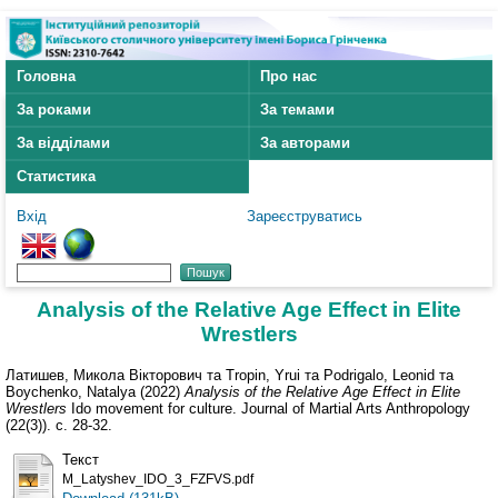
Головна
Про нас
За роками
За темами
За відділами
За авторами
Статистика
Вхід
Зареєструватись
Analysis of the Relative Age Effect in Elite
Wrestlers
Латишев, Микола Вікторович
та
Tropin, Yrui
та
Podrigalo, Leonid
та
Boychenko, Natalya
(2022)
Analysis of the Relative Age Effect in Elite
Wrestlers
Ido movement for culture. Journal of Martial Arts Anthropology
(22(3)). с. 28-32.
Текст
M_Latyshev_IDO_3_FZFVS.pdf