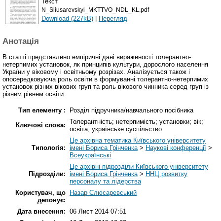
Текст
N_Sliusarevskyi_MKTTVO_NDL_KL.pdf
Download (227kB)
|
Перегляд
Анотація
В статті представлено емпіричні дані вираженості толерантно-
нетерпимих установок, як принципів культури, дорослого населення
України у віковому і освітньому розрізах. Аналізується також і
опосередковуюча роль освіти в формуванні толерантно-нетерпимих
установок різних вікових груп та роль вікового чинника серед груп із
різним рівнем освіти
Тип елементу :
Розділ підручника/навчального посібника
Толерантність; нетерпимість; установки; вік;
Ключові слова:
освіта; українське суспільство
Це архівна тематика Київського університету
Типологія:
імені Бориса Грінченка
>
Наукові конференції
>
Всеукраїнські
Це архівні підрозділи Київського університету
Підрозділи:
імені Бориса Грінченка
>
ННЦ розвитку
персоналу та лідерства
Користувач, що
Назар Слюсаревський
депонує:
Дата внесення:
06 Лист 2014 07:51