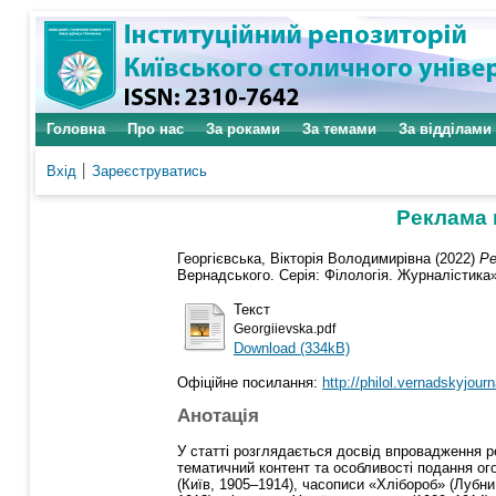
Головна
Про нас
За роками
За темами
За відділами
Вхід
Зареєструватись
Реклама 
Георгієвська, Вікторія Володимирівна
(2022)
Ре
Вернадського. Серія: Філологія. Журналістика»
Текст
Georgiievska.pdf
Download (334kB)
Офіційне посилання:
http://philol.vernadskyjourn
Анотація
У статті розглядається досвід впровадження р
тематичний контент та особливості подання ог
(Київ, 1905–1914), часописи «Хлібороб» (Лубни