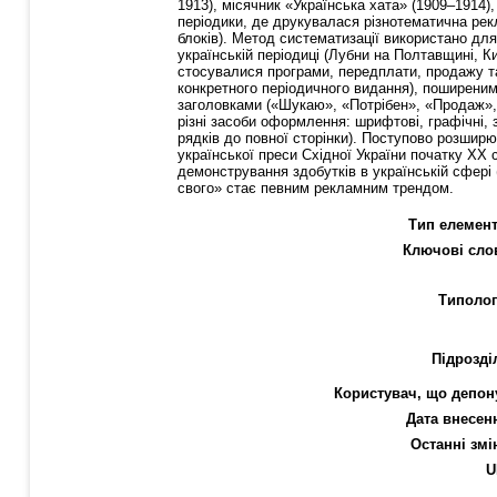
1913), місячник «Українська хата» (1909–1914),
періодики, де друкувалася різнотематична рек
блоків). Метод систематизації використано д
українській періодиці (Лубни на Полтавщині, К
стосувалися програми, передплати, продажу та
конкретного періодичного видання), поширеним
заголовками («Шукаю», «Потрібен», «Продаж», «
різні засоби оформлення: шрифтові, графічні, 
рядків до повної сторінки). Поступово розшир
української преси Східної України початку ХХ
демонстрування здобутків в українській сфері 
свого» стає певним рекламним трендом.
Тип елемент
Ключові сло
Типолог
Підрозді
Користувач, що депон
Дата внесен
Останні змі
U