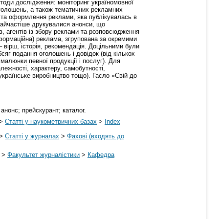
методи дослідження: моніторинг україномовної
оголошень, а також тематичних рекламних
 та оформлення реклами, яка публікувалась в
 найчастіше друкувалися анонси, що
в, агентів із збору реклами та розповсюдження
формаційна) реклама, згрупована за окремими
 вірш, історія, рекомендація. Доцільними були
сяг подання оголошень і довідок (від кількох
малюнки певної продукції і послуг). Для
лежності, характеру, самобутності,
 українське виробництво тощо). Гасло «Свій до
анонс; прейскурант; каталог.
>
Статті у наукометричних базах
>
Index
>
Статті у журналах
>
Фахові (входять до
>
Факультет журналістики
>
Кафедра