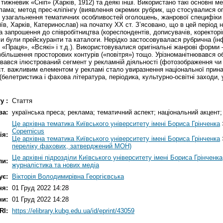
 тижневик «Сніп» (Харків, 1912) та деякі інші. Використано такі основні 
лама; метод прес-кліпінгу (виявлення окремих рубрик, що стосувалися 
ля узагальнення тематичних особливостей оголошень, жанрової специфіки
иїв, Харків, Катеринослав) на початку ХХ ст. З’ясовано, що в цей період
 запрошення до співробітництва (кореспондентів, дописувачів, коректорі
и були прейскуранти та каталоги. Нерідко застосовувалася рубрична (ін
Праця», «Всякі» і т.д.). Використовувалися оригінальні жанрові форми –
збільшення просторових контурів («повітря») тощо. Урізноманітнювався об
ювався ілюстрований сегмент у рекламній діяльності (фотозображення чи 
 ст. важливим елементом у рекламі стало увиразнення національної прина
(белетристика і фахова література, періодика, культурно-освітні заходи,
у :
Стаття
ва:
українська преса; реклама; тематичний аспект; національний акцент; 
Це архівна тематика Київського університету імені Бориса Грінченка
Copernicus
ія:
Це архівна тематика Київського університету імені Бориса Грінченка
переліку фахових, затверджений МОН)
Це архівні підрозділи Київського університету імені Бориса Грінченка
ли:
журналістика та нових медіа
ує:
Вікторія Володимирівна Георгієвська
ня:
01 Груд 2022 14:28
ни:
01 Груд 2022 14:28
RI:
https://elibrary.kubg.edu.ua/id/eprint/43059