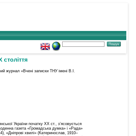
 століття
ий журнал «Вчені записки ТНУ імені В.І.
нської України початку ХХ ст., з’ясовується
 щоденна газета «Громадська думка» і «Рада»
4), «Дніпрові хвилі» (Катеринослав, 1910–