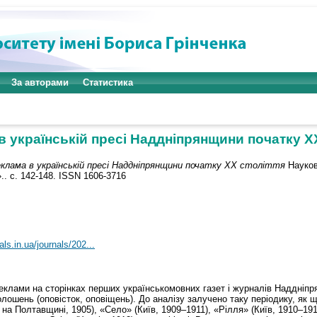
За авторами
Статистика
в українській пресі Наддніпрянщини початку ХХ
клама в українській пресі Наддніпрянщини початку ХХ століття
Науков
.. с. 142-148. ISSN 1606-3716
als.in.ua/journals/202...
еклами на сторінках перших українськомовних газет і журналів Наддніпря
олошень (оповісток, оповіщень). До аналізу залучено таку періодику, як
 на Полтавщині, 1905), «Село» (Київ, 1909–1911), «Рілля» (Київ, 1910–191