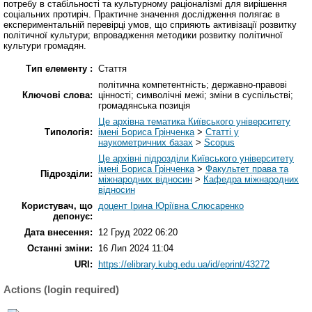
потребу в стабільності та культурному раціоналізмі для вирішення
соціальних протиріч. Практичне значення дослідження полягає в
експериментальній перевірці умов, що сприяють активізації розвитку
політичної культури; впровадження методики розвитку політичної
культури громадян.
Тип елементу :
Стаття
політична компетентність; державно-правові
Ключові слова:
цінності; символічні межі; зміни в суспільстві;
громадянська позиція
Це архівна тематика Київського університету
Типологія:
імені Бориса Грінченка
>
Статті у
наукометричних базах
>
Scopus
Це архівні підрозділи Київського університету
імені Бориса Грінченка
>
Факультет права та
Підрозділи:
міжнародних відносин
>
Кафедра міжнародних
відносин
Користувач, що
доцент Ірина Юріївна Слюсаренко
депонує:
Дата внесення:
12 Груд 2022 06:20
Останні зміни:
16 Лип 2024 11:04
URI:
https://elibrary.kubg.edu.ua/id/eprint/43272
Actions (login required)