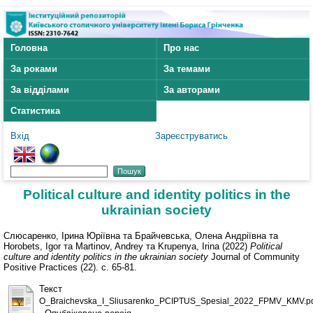
Головна
Про нас
За роками
За темами
За відділами
За авторами
Статистика
Вхід
Зареєструватись
Political culture and identity politics in the
ukrainian society
Слюсаренко, Ірина Юріївна
та
Брайчевська, Олена Андріївна
та
Horobets, Igor
та
Martinov, Andrey
та
Krupenya, Irina
(2022)
Political
culture and identity politics in the ukrainian society
Journal of Community
Positive Practices (22). с. 65-81.
Текст
O_Braichevska_I_Sliusarenko_PCIPTUS_Spesial_2022_FPMV_KMV.p