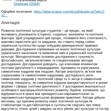
- Опублікована версія
Download (325kB)
Офіційне посилання:
https://www.scopus.com/record/display.uri?eid=2-
s2...
Анотація
Розвиток політичної культури студентів – це процес, на який
впливають різноманітні історичні, соціальні, економічні та політичні
фактори. Щоб упорядкувати цей процес, позбавити його спонтанності,
важливо окреслити цілі та завдання, які ставить перед собою
українське суспільство щодо побудови демократичної правової
держави. Дослідження спрямоване на аналіз політичної культури
українського населення та виявлення змін в українській політичній
культурі. Методологічною основою дослідження є сукупність
філософських, загальносвітових та спеціалізованих методів
дослідження. Дослідження доводить, що ключовим елементом
політики ідентичності є впровадження, підтримка та коригування
символічних кордонів між людьми. Автори аналізують зв’язок між
соціальними та символічними кордонами, досліджують роль
символічних кордонів у політичній сфері та їх місце в символічній
політиці, показують, як символічні кордони використовуються в різних
формах і сферах політики ідентичності. У дослідженні аналізуються
особливості внутрішньополітичного розвитку України, коливання, що
відбуваються в країні між президентсько-парламентською та
парламентсько-президентською формами правління. Автори дійшли
висновку, що причини розвитку нової політичної культури як
стабілізатора та дестабілізатора в суспільстві свідчать про повну
відсутність чітких цілей і завдань на всіх рівнях цієї культури та гостру