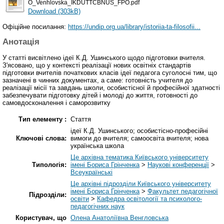
O_Venhlovska_IKDUTTCBNUS_FPO.pdf
Download (303kB)
Офіційне посилання:
https://undip.org.ua/library/istoriia-ta-filosofii...
Анотація
У статті висвітлено ідеї К.Д. Ушинського щодо підготовки вчителя.
З'ясовано, що у контексті реалізації нових освітніх стандартів
підготовки вчителів початкових класів ідеї педагога суголосні тим, що
зазначені в чинних документах, а саме: готовність учителя до
реалізації місії та завдань школи, особистісної й професійної здатності
забезпечувати підготовку дітей і молоді до життя, готовності до
самовдосконалення і саморозвитку
Тип елементу :
Стаття
ідеї К.Д. Ушинського; особистісно-професійні
Ключові слова:
вимоги до вчителя; самоосвіта вчителя; нова
українська школа
Це архівна тематика Київського університету
Типологія:
імені Бориса Грінченка
>
Наукові конференції
>
Всеукраїнські
Це архівні підрозділи Київського університету
імені Бориса Грінченка
>
Факультет педагогічної
Підрозділи:
освіти
>
Кафедра освітології та психолого-
педагогічних наук
Користувач, що
Олена Анатоліївна Венгловська