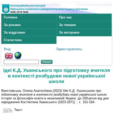
Головна
Про нас
За роками
За темами
За відділами
За авторами
Статистика
Вхід
Зареєструватись
Ідеї К.Д. Ушинського про підготовку вчителя
в контексті розбудови нової української
школи
Венгловська, Олена Анатоліївна
(2023)
Ідеї К.Д. Ушинського про
підготовку вчителя в контексті розбудови нової української школи
Історія та філософія освіти в незалежній Україні: до 200-річчя від дня
народження Костянтина Ушинського (1823-1871) :. с. 161-164.
Текст