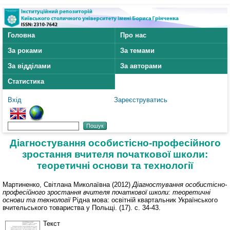
Головна
Про нас
За роками
За темами
За відділами
За авторами
Статистика
Вхід
Зареєструватись
Діагностування особистісно-професійного
зростання вчителя початкової школи:
теоретичні основи та технології
Мартиненко, Світлана Миколаївна
(2012)
Діагностування особистісно-
професійного зростання вчителя початкової школи: теоретичні
основи та технології
Рідна мова: освітній квартальник Українського
вчительського товариства у Польщі. (17). с. 34-43.
Текст