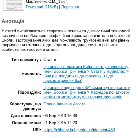
Мартиненко С.М._1.pdf
Download (118kB)
|
Перегляд
Анотація
У статті висвітлюються теоретичні основи та діагностичні технології
визначення особистісно-професійного зростання вчителя початкової
школи, застосування яких дає можливість ґрунтовно вивчати рівень
формування готовності до педагогічної діяльності та розвиток
особистісних якостей вчителя.
Тип елементу :
Стаття
Це архівна тематика Київського університету
імені Бориса Грінченка
>
Статті у журналах
>
Типологія:
Інші (не входять ні до фахових, ні до
наукометричних баз)
Це архівні підрозділи Київського університету
Підрозділи:
імені Бориса Грінченка
>
Кафедра початкової
освіти та методик гуманітарних дисциплін
Користувач, що
Олена Іванівна Агоста
депонує:
Дата внесення:
06 Бер 2013 15:38
Останні зміни:
21 Вер 2015 12:20
URI:
https://elibrary.kubg.edu.ua/id/eprint/450