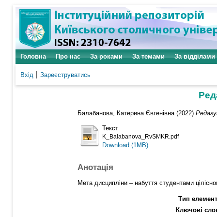
Головна
Про нас
За роками
За темами
За відділами
Вхід
Зареєструватись
Ред
Балабанова, Катерина Євгенівна
(2022)
Редагу
Текст
K_Balabanova_RvSMKR.pdf
Download (1MB)
Анотація
Мета дисципліни – набуття студентами цілісно
Тип елемент
Ключові сло