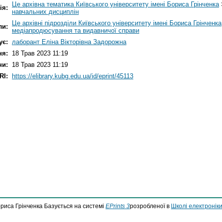
Це архівна тематика Київського університету імені Бориса Грінченка
ія:
навчальних дисциплін
Це архівні підрозділи Київського університету імені Бориса Грінченка
ли:
медіапродюсування та видавничої справи
ує:
лаборант Еліна Вікторівна Задорожна
ня:
18 Трав 2023 11:19
ни:
18 Трав 2023 11:19
RI:
https://elibrary.kubg.edu.ua/id/eprint/45113
ориса Грінченка Базується на системі
EPrints 3
розробленої в
Школі електроніки