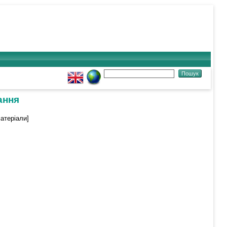
ання
атеріали]