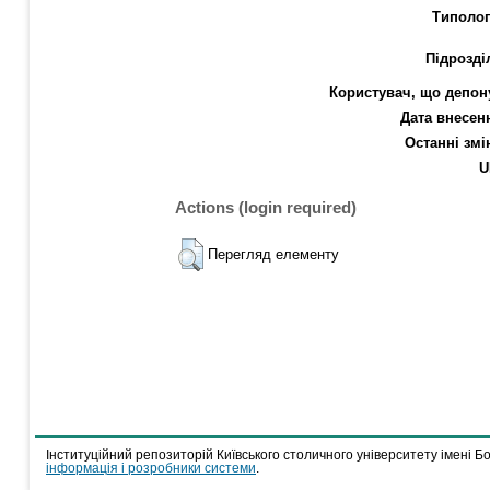
Типолог
Підрозді
Користувач, що депон
Дата внесен
Останні змі
U
Actions (login required)
Перегляд елементу
Інституційний репозиторій Київського столичного університету імені Б
інформація і розробники системи
.