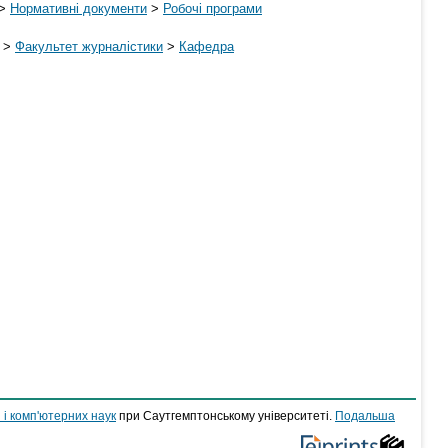
>
Нормативні документи
>
Робочі програми
>
Факультет журналістики
>
Кафедра
 і комп'ютерних наук
при Саутгемптонському університеті.
Подальша