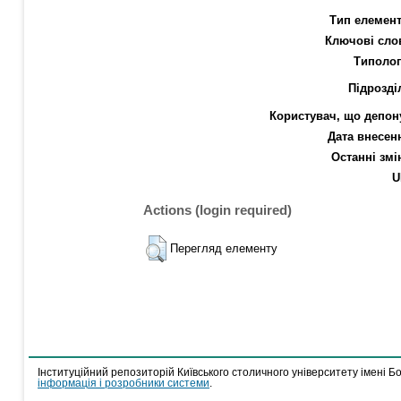
Тип елемент
Ключові сло
Типолог
Підрозді
Користувач, що депон
Дата внесен
Останні змі
U
Actions (login required)
Перегляд елементу
Інституційний репозиторій Київського столичного університету імені Б
інформація і розробники системи
.