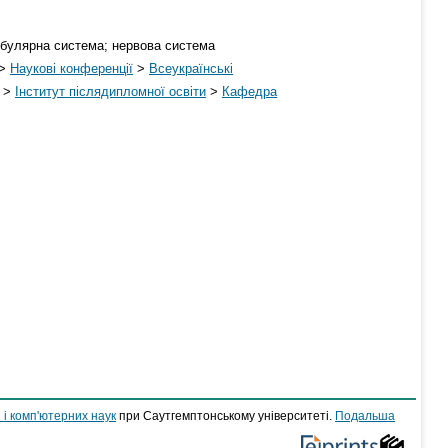
тибулярна система; нервова система
>
Наукові конференції
>
Всеукраїнські
>
Інститут післядипломної освіти
>
Кафедра
 і комп'ютерних наук
при Саутгемптонському університеті.
Подальша