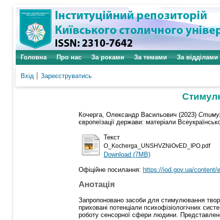
Головна
Про нас
За роками
За темами
За відділами
Вхід
Зареєструватись
Стимулю
Кочерга, Олександр Васильович
(2023)
Стимул
європеїзації держави: матеріали Всеукраїнської
Текст
O_Kocherga_UNSHVZNiOvED_IPO.pdf
Download (7MB)
Офіційне посилання:
https://iod.gov.ua/content/
Анотація
Запропоновано засоби для стимулювання творчи
приховані потенціали психофізіологічних сист
роботу сенсорної сфери людини. Представлено 