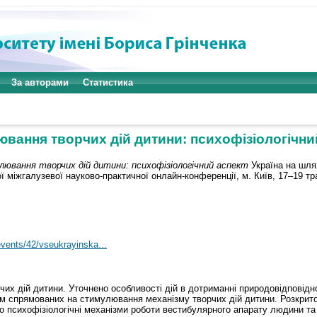
За авторами
Статистика
вання творчих дій дитини: психофізіологічни
ювання творчих дій дитини: психофізіологічний аспект
Україна на шлях
 міжгалузевої науково-практичної онлайн-конференції, м. Київ, 17–19 тра
events/42/vseukrayinska...
х дій дитини. Уточнено особливості дій в дотриманні природовідповідно
ем спрямованих на стимулювання механізму творчих дій дитини. Розкрито
психофізіологічні механізми роботи вестибулярного апарату людини та 