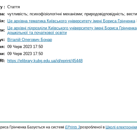
у :
Стаття
ва:
чутливість; психофізіологічні механізми; природовідповідність; вес
ія:
Це архівна тематика Київського університету імені Бориса Грінченка
Це архівні підрозділи Київського університету імені Бориса Грінченка
ли:
дошкільної та початкової освіти
ує:
Віталій Олегович Бонар
ня:
09 Черв 2023 17:50
ни:
09 Черв 2023 17:50
RI:
https://elibrary.kubg.edu.ua/id/eprint/45448
ориса Грінченка Базується на системі
EPrints 3
розробленої в
Школі електроніки