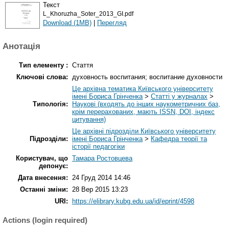
Текст
L_Khoruzha_Soter_2013_GI.pdf
Download (1MB)
|
Перегляд
Анотація
Тип елементу :
Стаття
Ключові слова:
духовность воспитания; воспитание духовности
Це архівна тематика Київського університету
імені Бориса Грінченка
>
Статті у журналах
>
Типологія:
Наукові (входять до інших наукометричних баз,
крім перерахованих, мають ISSN, DOI, індекс
цитування)
Це архівні підрозділи Київського університету
Підрозділи:
імені Бориса Грінченка
>
Кафедра теорії та
історії педагогіки
Користувач, що
Тамара Ростовцева
депонує:
Дата внесення:
24 Груд 2014 14:46
Останні зміни:
28 Вер 2015 13:23
URI:
https://elibrary.kubg.edu.ua/id/eprint/4598
Actions (login required)