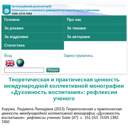
Головна
Про нас
За роками
За темами
За відділами
За авторами
Статистика
Вхід
Зареєструватись
Теоретическая и практическая ценность
международной коллективной монографии
«Духовность воспитания»: рефлексии
ученого
Хоружа, Людмила Леонідівна
(2013)
Теоретическая и практическая
ценность международной коллективной монографии «Духовность
воспитания»: рефлексии ученого
Soter (47). с. 151-153. ISSN 1392-
7450