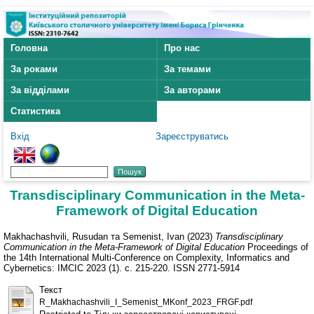
Головна
Про нас
За роками
За темами
За відділами
За авторами
Статистика
Вхід
Зареєструватись
Transdisciplinary Communication in the Meta-
Framework of Digital Education
Makhachashvili, Rusudan
та
Semenist, Ivan
(2023)
Transdisciplinary
Communication in the Meta-Framework of Digital Education
Proceedings of
the 14th International Multi-Conference on Complexity, Informatics and
Cybernetics: IMCIC 2023 (1). с. 215-220. ISSN 2771-5914
Текст
R_Makhachashvili_I_Semenist_MKonf_2023_FRGF.pdf