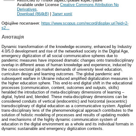
Restricted to Тільки зареєстровані користувачі
Available under License
Creative Commons Attribution No
Derivatives
.
Download (864kB)
|
Запит копії
Офіційне посилання:
https://www.scopus.com/record/display.uri?eid=2-
s2...
Анотація
Dynamic transformation of the knowledge economy, enhanced by Industry
4.0/5.0 development and rise of the networked society in the Digital Age,
emergency digitization of all social communicative spheres due to
pandemic measures have imposed dramatic changes onto transdisciplinary
overlap in different areas of human knowledge and experience, induced by
the cross-sectorial job market demands of university level education,
curriculum design and learning outcomes. The global pandemic and
subsequent warfare in Ukraine induced amplified digitalization measures in
the higher education sphere. This end-to end digital shift in the educational
processes (communication, content, outcomes and outputs, skills)
heralded the introduction of meta-disciplinary dimensions of learning –
digital, hybrid and, blended. These meta-disciplinary dimensions can be
considered conduits of vertical (endocentric) and horizontal (exocentric)
transdisciplinary of digital education as a communicative system. Applied
trans-disciplinary lens of the phenomenological approach contributes to the
solution of holistic modeling of processes and results of updating models
and mechanisms of the highly dynamic communication system of
education in the digital environment as a whole and its individual formats in
dynamic sustainable and emergency digitization contexts.