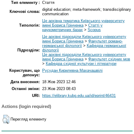
Тип елементу :
Стаття
digital education; meta-framework; transdisciplinary
Ключові слова:
communication
Це архівна тематика Київського університету
Типологія:
імені Бориса Грінченка
>
Статті у
наукометричних базах
>
Scopus
Це архівні підрозділи Київського університету
імені Бориса Грінченка
>
Факультет романо-
германської філології
>
Кафедра германської
Підрозділи:
філології
Це архівні підрозділи Київського університету
імені Бориса Грінченка
>
Факультет східних мов
>
Кафедра східної культури і літератури
Користувач, що
Русудан Кирилевна Махачашвілі
депонує:
Дата внесення:
18 Жов 2023 12:46
Останні зміни:
23 Жов 2023 08:43
URI:
https://elibrary.kubg.edu.ua/id/eprint/46431
Actions (login required)
Перегляд елементу