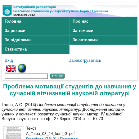
Головна
Про нас
За роками
За темами
За відділами
За авторами
Статистика
Вхід
Зареєструватись
Проблема мотивації студентів до навчання у
сучасній вітчизняній науковій літературі
Талпа, А.О.
(2014)
Проблема мотивації студентів до навчання у
сучасній вітчизняній науковій літературі
Дослідження молодих
учених у контексті розвитку сучасної науки : матер. ІV щорічної
Всеукр. наук.-практ. конф., 27 берез. 2014 р.. с. 67-73.
Текст
A_Talpa_03_14_konf_GI.pdf