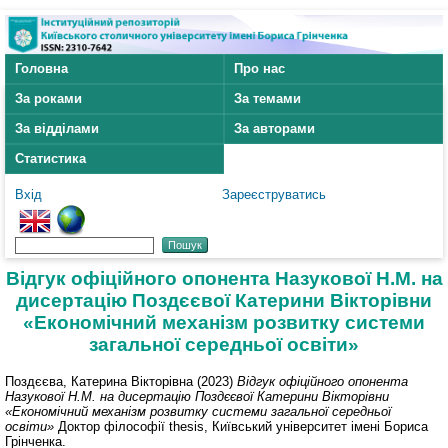
Головна
Про нас
За роками
За темами
За відділами
За авторами
Статистика
Вхід
Зареєструватись
Відгук офіційного опонента Назукової Н.М. на
дисертацію Поздєєвої Катерини Вікторівни
«Економічний механізм розвитку системи
загальної середньої освіти»
Поздєєва, Катерина Вікторівна
(2023)
Відгук офіційного опонента
Назукової Н.М. на дисертацію Поздєєвої Катерини Вікторівни
«Економічний механізм розвитку системи загальної середньої
освіти»
Доктор філософії thesis, Київський університет імені Бориса
Грінченка.