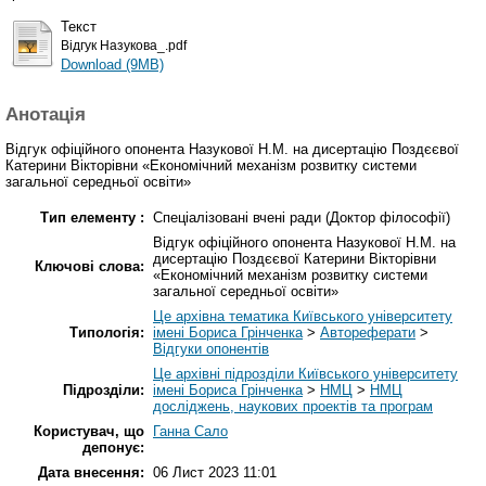
Текст
Відгук Назукова_.pdf
Download (9MB)
Анотація
Відгук офіційного опонента Назукової Н.М. на дисертацію Поздєєвої
Катерини Вікторівни «Економічний механізм розвитку системи
загальної середньої освіти»
Тип елементу :
Спеціалізовані вчені ради (Доктор філософії)
Відгук офіційного опонента Назукової Н.М. на
дисертацію Поздєєвої Катерини Вікторівни
Ключові слова:
«Економічний механізм розвитку системи
загальної середньої освіти»
Це архівна тематика Київського університету
Типологія:
імені Бориса Грінченка
>
Автореферати
>
Відгуки опонентів
Це архівні підрозділи Київського університету
Підрозділи:
імені Бориса Грінченка
>
НМЦ
>
НМЦ
досліджень, наукових проектів та програм
Користувач, що
Ганна Сало
депонує:
Дата внесення:
06 Лист 2023 11:01