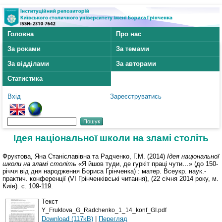
Головна
Про нас
За роками
За темами
За відділами
За авторами
Статистика
Вхід
Зареєструватись
Ідея національної школи на зламі століть
Фруктова, Яна Станіславівна
та
Радченко, Г.М.
(2014)
Ідея національної
школи на зламі століть
«Я йшов туди, де гуркіт праці чути…» (до 150-
річчя від дня народження Бориса Грінченка) : матер. Всеукр. наук.-
практич. конференції (VI Грінченківські читання), (22 січня 2014 року, м.
Київ). с. 109-119.
Текст
Y_Fruktova_G_Radchenko_1_14_konf_GI.pdf
Download (117kB)
|
Перегляд