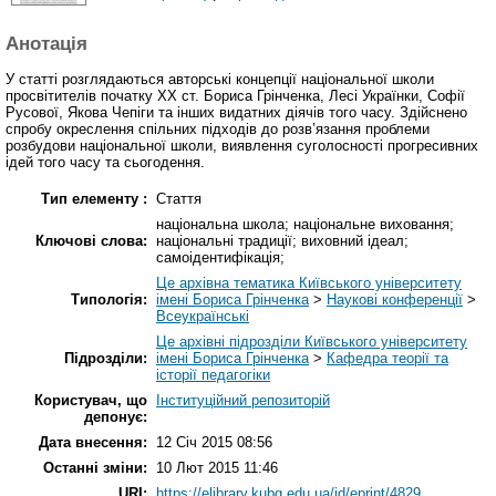
Анотація
У статті розглядаються авторські концепції національної школи
просвітителів початку ХХ ст. Бориса Грінченка, Лесі Українки, Софії
Русової, Якова Чепіги та інших видатних діячів того часу. Здійснено
спробу окреслення спільних підходів до розв’язання проблеми
розбудови національної школи, виявлення суголосності прогресивних
ідей того часу та сьогодення.
Тип елементу :
Стаття
національна школа; національне виховання;
Ключові слова:
національні традиції; виховний ідеал;
самоідентифікація;
Це архівна тематика Київського університету
Типологія:
імені Бориса Грінченка
>
Наукові конференції
>
Всеукраїнські
Це архівні підрозділи Київського університету
Підрозділи:
імені Бориса Грінченка
>
Кафедра теорії та
історії педагогіки
Користувач, що
Інституційний репозиторій
депонує:
Дата внесення:
12 Січ 2015 08:56
Останні зміни:
10 Лют 2015 11:46
URI:
https://elibrary.kubg.edu.ua/id/eprint/4829