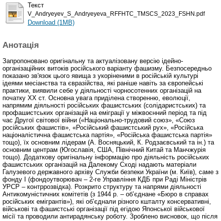
Текст
V_Andryeyev_S_Andryeyeva_RFFHTC_TMSCS_2023_FSHN.pdf
Download (1MB)
Анотація
Запропоновано оригінальну та актуалізовану версію ідейно-
організаційних витоків російського варіанту фашизму. Безпосередньо
показано зв'язок цього явища з укоріненими в російській культурі
ідеями месіанства та євразійства, які раніше навіть за європейські
практики, виявили себе у діяльності чорносотенних організацій на
початку ХХ ст. Основна увага приділена створенню, еволюції,
напрямим діяльності російських фашистських (солідаристських) та
профашистських організацій на еміграції у міжвоєнний період та під
час Другої світової війни («Національно-трудовий союз», «Союз
російських фашистів», «Російський фашистський рух», «Російська
націоналістична фашистська партія», «Російська фашистська партія»
тощо), їх основним лідерам (А. Восняцький, К. Родзаєвський та ін.) та
основним центрам (Югославія, США, Північний Китай та Манчжурія
тощо). Додаткову оригінальну інформацію про діяльність російських
фашистських організацій на Далекому Сході надають матеріали
Галузевого державного архіву Служби безпеки України (м. Київ), саме з
фонду І (фондоутворювач – 2-ге Управління КДБ при Раді Міністрів
УРСР – контррозвідка). Розкрито структуру та напрями діяльності
Антикомуністичних комітетів (з 1944 р. – об’єднане «Бюро в справах
російських емігрантів»), які об’єднали різного кшталту консервативні,
військові та фашистські організації під егідою Японської військової
місії та проводили антирадянську роботу. Зроблено висновок, що після