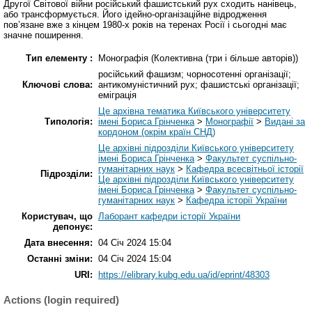
Другої Світової війни російський фашистський рух сходить нанівець,
або трансформується. Його ідейно-організаційне відродження
пов’язане вже з кінцем 1980-х років на теренах Росії і сьогодні має
значне поширення.
Тип елементу :
Монографія (Колективна (три і більше авторів))
російський фашизм; чорносотенні організації;
Ключові слова:
антикомуністичний рух; фашистські організації;
еміграція
Це архівна тематика Київського університету
Типологія:
імені Бориса Грінченка
>
Монографії
>
Видані за
кордоном (окрім країн СНД)
Це архівні підрозділи Київського університету
імені Бориса Грінченка
>
Факультет суспільно-
гуманітарних наук
>
Кафедра всесвітньої історії
Підрозділи:
Це архівні підрозділи Київського університету
імені Бориса Грінченка
>
Факультет суспільно-
гуманітарних наук
>
Кафедра історії України
Користувач, що
Лаборант кафедри історії України
депонує:
Дата внесення:
04 Січ 2024 15:04
Останні зміни:
04 Січ 2024 15:04
URI:
https://elibrary.kubg.edu.ua/id/eprint/48303
Actions (login required)