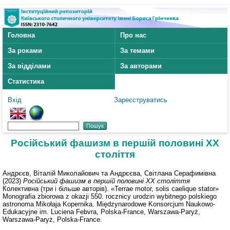
Головна
Про нас
За роками
За темами
За відділами
За авторами
Статистика
Вхід
Зареєструватись
Російський фашизм в першій половині ХХ
століття
Андрєєв, Віталій Миколайович
та
Андрєєва, Світлана Серафимівна
(2023)
Російський фашизм в першій половині ХХ століття
Колективна (три і більше авторів). «Terrae motor, solis caelique stator»
Monografia zbiorowa z okazji 550. rocznicy urodzin wybitnego polskiego
astronoma Mikołaja Kopernika. Międzynarodowe Konsorcjum Naukowo-
Edukacyjne im. Luciena Febvra, Polska-France, Warszawa-Paryż,
Warszawa-Paryż, Polska-France.