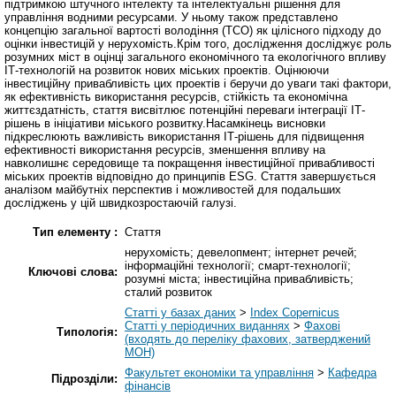
підтримкою штучного інтелекту та інтелектуальні рішення для
управління водними ресурсами. У ньому також представлено
концепцію загальної вартості володіння (TCO) як цілісного підходу до
оцінки інвестицій у нерухомість.Крім того, дослідження досліджує роль
розумних міст в оцінці загального економічного та екологічного впливу
ІТ-технологій на розвиток нових міських проектів. Оцінюючи
інвестиційну привабливість цих проектів і беручи до уваги такі фактори,
як ефективність використання ресурсів, стійкість та економічна
життєздатність, стаття висвітлює потенційні переваги інтеграції ІТ-
рішень в ініціативи міського розвитку.Насамкінець висновки
підкреслюють важливість використання ІТ-рішень для підвищення
ефективності використання ресурсів, зменшення впливу на
навколишнє середовище та покращення інвестиційної привабливості
міських проектів відповідно до принципів ESG. Стаття завершується
аналізом майбутніх перспектив і можливостей для подальших
досліджень у цій швидкозростаючій галузі.
Тип елементу :
Стаття
нерухомість; девелопмент; інтернет речей;
інформаційні технології; смарт-технології;
Ключові слова:
розумні міста; інвестиційна привабливість;
сталий розвиток
Статті у базах даних
>
Index Copernicus
Статті у періодичних виданнях
>
Фахові
Типологія:
(входять до переліку фахових, затверджений
МОН)
Факультет економіки та управління
>
Кафедра
Підрозділи:
фінансів