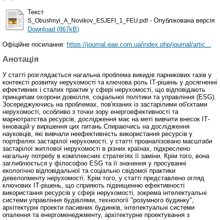
Текст
- Опублікована версія
S_Obushnyi_A_Novikov_ESJEFI_1_FEU.pdf
Download (867kB)
Офіційне посилання:
https://journal.eae.com.ua/index.php/journal/artic...
Анотація
У статті розглядається нагальна проблема викидів парникових газів у
контексті розвитку нерухомості та ключова роль ІТ-рішень у досягненні
ефективних і сталих практик у сфері нерухомості, що відповідають
принципам охорони довкілля, соціальної політики та управління (ESG).
Зосереджуючись на проблемах, пов'язаних із застарілими об'єктами
нерухомості, особливо з точки зору енергоефективності та
марнотратства ресурсів, дослідження має на меті вивчити внесок ІТ-
інновацій у вирішення цих питань.Спираючись на дослідження
науковців, які вивчали неефективність використання ресурсів у
портфелях застарілої нерухомості, у статті проаналізовано масштаби
застарілої житлової нерухомості в різних країнах, підкреслено
нагальну потребу в комплексних стратегіях її заміни. Крім того, вона
заглиблюється у філософію ESG та її значення у просуванні
екологічно відповідальної та соціально свідомої практики
девелопменту нерухомості. Крім того, у статті представлено огляд
ключових ІТ-рішень, що сприяють підвищенню ефективності
використання ресурсів у сфері нерухомості, зокрема інтелектуальні
системи управління будівлями, технології "розумного будинку",
архітектурні проекти пасивних будинків, інтелектуальні системи
опалення та енергоменеджменту, архітектурне проектування з