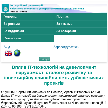
Головна
Про нас
За роками
За темами
За відділами
За авторами
Статистика
Вхід
Зареєструватись
Вплив ІТ-технологій на девелопмент
нерухомості сталого розвитку та
інвестиційну привабливість урбаністичних
проектів
Обушний, Сергій Миколайович
та
Новіков, Артем Вікторович
(2024)
Вплив ІТ-технологій на девелопмент нерухомості сталого розвитку
та інвестиційну привабливість урбаністичних проектів
Європейський науковий журнал Економічних та Фінансових інновацій, 1
(13). с. 96-106. ISSN 2617-8648