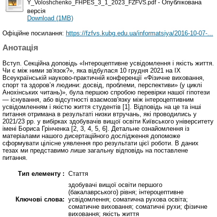
- Опублікована
Y_Voloshchenko_FHPES_3_1_2023_FZFVS.pdf
версія
Download (1MB)
Офіційне посилання:
https://fzfvs.kubg.edu.ua/informatsiya/2016-10-07-...
Анотація
Вступ. Секційна доповідь «Інтероцептивне усвідомлення і якість життя.
Чи є між ними зв'язок?», яка відбулася 10 грудня 2021 на IX
Всеукраїнській науково-практичній конференції «Фізичне виховання,
спорт та здоров’я людини: досвід, проблеми, перспективи» (у циклі
Анохінських читань)», була першою спробою перевірки нашої гіпотези
— існування, або відсутності взаємозв'язку між інтероцептивним
усвідомленням і якістю життя студентів [1]. Відповідь на це та інші
питання отримана в результаті низки втручань, які проводились у
2021/23 рр. у вибірках здобувачів вищої освіти Київського університету
імені Бориса Грінченка [2, 3, 4, 5, 6]. Детальне ознайомлення із
матеріалами нашого дисертаційного дослідження допоможе
сформувати цілісне уявлення про результати цієї роботи. В даних
тезах ми представимо лише загальну відповідь на поставлене
питання.
Тип елементу :
Стаття
здобувачі вищої освіти першого
(бакалаврського) рівня; інтероцептивне
Ключові слова:
усвідомлення; соматична рухова освіта;
соматичне виховання; соматичні рухи; фізичне
виховання; якість життя