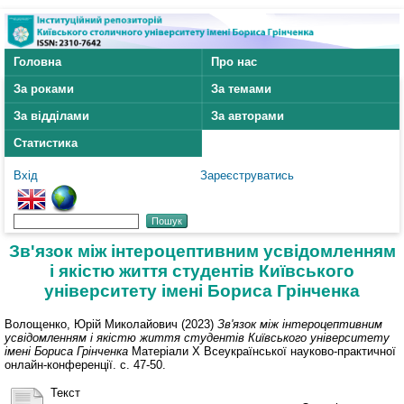
Головна
Про нас
За роками
За темами
За відділами
За авторами
Статистика
Вхід
Зареєструватись
Зв'язок між інтероцептивним усвідомленням
і якістю життя студентів Київського
університету імені Бориса Грінченка
Волощенко, Юрій Миколайович
(2023)
Зв'язок між інтероцептивним
усвідомленням і якістю життя студентів Київського університету
імені Бориса Грінченка
Матеріали Х Всеукраїнської науково-практичної
онлайн-конференції. с. 47-50.
Текст