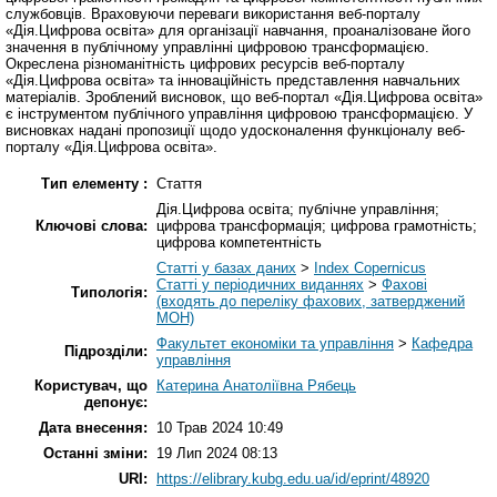
службовців. Враховуючи переваги використання веб-порталу
«Дія.Цифрова освіта» для організації навчання, проаналізоване його
значення в публічному управлінні цифровою трансформацією.
Окреслена різноманітність цифрових ресурсів веб-порталу
«Дія.Цифрова освіта» та інноваційність представлення навчальних
матеріалів. Зроблений висновок, що веб-портал «Дія.Цифрова освіта»
є інструментом публічного управління цифровою трансформацією. У
висновках надані пропозиції щодо удосконалення функціоналу веб-
порталу «Дія.Цифрова освіта».
Тип елементу :
Стаття
Дія.Цифрова освіта; публічне управління;
Ключові слова:
цифрова трансформація; цифрова грамотність;
цифрова компетентність
Статті у базах даних
>
Index Copernicus
Статті у періодичних виданнях
>
Фахові
Типологія:
(входять до переліку фахових, затверджений
МОН)
Факультет економіки та управління
>
Кафедра
Підрозділи:
управління
Користувач, що
Катерина Анатоліївна Рябець
депонує:
Дата внесення:
10 Трав 2024 10:49
Останні зміни:
19 Лип 2024 08:13
URI:
https://elibrary.kubg.edu.ua/id/eprint/48920