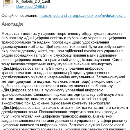
K_Riabets_DU_1.pdf
Download (246kB)
Офіційне посилання:
https://nvdu.undicz.org.ua/index.php/nvdu/article/...
Анотація
Мета статті полягає у науково-теоретичному обґрунтуванні значення
веб-порталу «Дія.Цифрова освіта» в публічному управлінні цифровою
трансформацією та наданні пропозицій щодо удосконалення
досліджуваного об’єкта. Щоб цифрові технології були затребуваними
як у повсякденному житті, так і при здійсненні публічного управління,
рядові громадяни та публічні службовці повинні мати відповідний
рівень цифрових знань та практичний досвід їх застосування. Саме
тому науково-теоретичне обґрунтування значення веб-порталу
«Дія.Цифрова освіта» в публічному управлінні цифровою
трансформацією та надання пропозицій щодо удосконалення
досліджуваного об’єкта є надзвичайно актуальними. Загальнонаукові
методи (дедукції та індукції, кількісні, якісні тощо) використано при
здійсненні науково-теоретичного аналізу значення веб-порталу
«Дія.Цифрова освіта» в публічному управлінні цифровою
трансформацією. Спеціальні наукові методи (аналізу веб-документів,
контент-аналізу, аналізу статистичних даних та звітів тощо)
використано при здійсненні оцінювання контенту веб-порталу
«Дія.Цифрова освіта», а також статистичних даних та звітів в контексті
досліджуваної теми. Проаналізовано теоретико-практичні засади
публічного управління цифровою трансформацією. Визначено
завдання спеціальних органів державного управління у сфері розвитку
цифрових навичок та цифрових прав. Зазначено сутнісні особливості
цифрової грамотності громадян та цифрової компетентності публічних