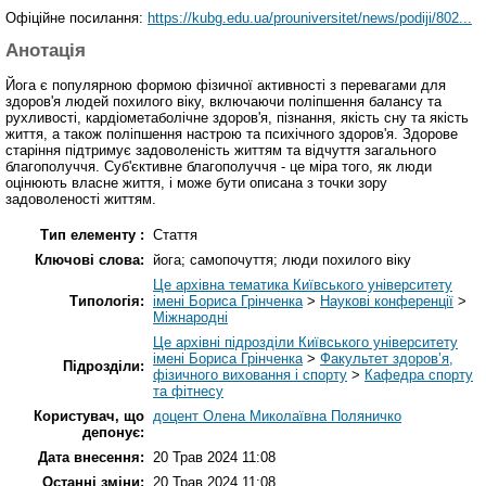
Офіційне посилання:
https://kubg.edu.ua/prouniversitet/news/podiji/802...
Анотація
Йога є популярною формою фізичної активності з перевагами для
здоров'я людей похилого віку, включаючи поліпшення балансу та
рухливості, кардіометаболічне здоров'я, пізнання, якість сну та якість
життя, а також поліпшення настрою та психічного здоров'я. Здорове
старіння підтримує задоволеність життям та відчуття загального
благополуччя. Суб'єктивне благополуччя - це міра того, як люди
оцінюють власне життя, і може бути описана з точки зору
задоволеності життям.
Тип елементу :
Стаття
Ключові слова:
йога; самопочуття; люди похилого віку
Це архівна тематика Київського університету
Типологія:
імені Бориса Грінченка
>
Наукові конференції
>
Міжнародні
Це архівні підрозділи Київського університету
імені Бориса Грінченка
>
Факультет здоров’я,
Підрозділи:
фізичного виховання і спорту
>
Кафедра спорту
та фітнесу
Користувач, що
доцент Олена Миколаївна Поляничко
депонує:
Дата внесення:
20 Трав 2024 11:08
Останні зміни:
20 Трав 2024 11:08