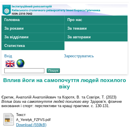
Головна
Про нас
За роками
За темами
За відділами
За авторами
Статистика
Вхід
Зареєструватись
Вплив йоги на самопочуття людей похилого
віку
Єретик, Анатолій Анатолійович
та
Коротя, В.
та
Совгіря, Т.
(2023)
Вплив йоги на самопочуття людей похилого віку
Здоров’я, фізичне
виховання і спорт: перспективи та кращі практики. с. 130-131.
Текст
A_Yeretyk_FZFVS.pdf
Download (559kB)