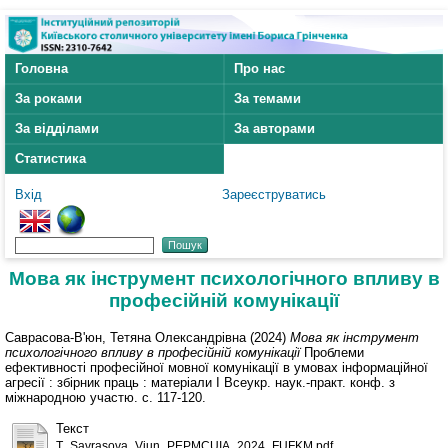
Головна
Про нас
За роками
За темами
За відділами
За авторами
Статистика
Вхід
Зареєструватись
Мова як інструмент психологічного впливу в
професійній комунікації
Саврасова-В'юн, Тетяна Олександрівна
(2024)
Мова як інструмент
психологічного впливу в професійній комунікації
Проблеми
ефективності професійної мовної комунікації в умовах інформаційної
агресії : збірник праць : матеріали І Всеукр. наук.-практ. конф. з
міжнародною участю. с. 117-120.
Текст
T_Savrasova_Viun_PEPMCUIA_2024_FUFKM.pdf