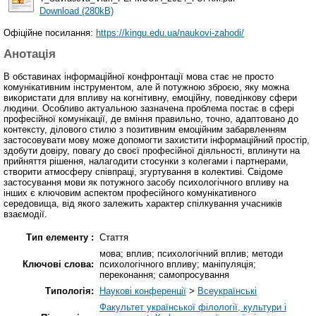
Download (280kB)
Офіційне посилання:
https://kingu.edu.ua/naukovi-zahodi/
Анотація
В обставинах інформаційної конфронтації мова стає не просто
комунікативним інструментом, але й потужною зброєю, яку можна
використати для впливу на когнітивну, емоційну, поведінкову сфери
людини. Особливо актуальною зазначена проблема постає в сфері
професійної комунікації, де вміння правильно, точно, адаптовано до
контексту, ділового стилю з позитивним емоційним забарвленням
застосовувати мову може допомогти захистити інформаційний простір,
здобути довіру, повагу до своєї професійної діяльності, вплинути на
прийняття рішення, налагодити стосунки з колегами і партнерами,
створити атмосферу співпраці, згуртування в колективі. Свідоме
застосування мови як потужного засобу психологічного впливу на
інших є ключовим аспектом професійного комунікативного
середовища, від якого залежить характер спілкування учасників
взаємодії.
Тип елементу :
Стаття
мова; вплив; психологічний вплив; методи
Ключові слова:
психологічного впливу; маніпуляція;
переконання; самопросування
Типологія:
Наукові конференції
>
Всеукраїнські
Факультет української філології, культури і