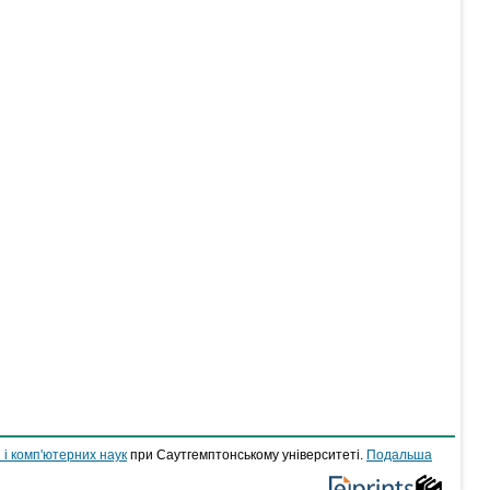
 і комп'ютерних наук
при Саутгемптонському університеті.
Подальша