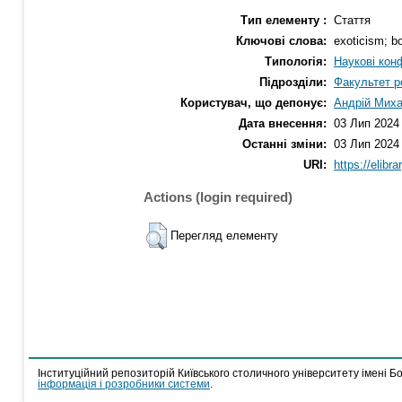
Тип елементу :
Стаття
Ключові слова:
exoticism; bo
Типологія:
Наукові кон
Підрозділи:
Факультет р
Користувач, що депонує:
Андрій Миха
Дата внесення:
03 Лип 2024
Останні зміни:
03 Лип 2024
URI:
https://elibr
Actions (login required)
Перегляд елементу
Інституційний репозиторій Київського столичного університету імені Б
інформація і розробники системи
.