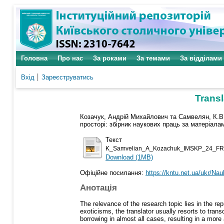
Головна
Про нас
За роками
За темами
За відділами
Вхід
Зареєструватись
Transl
Козачук, Андрій Михайлович
та
Самвелян, К.В
просторі: збірник наукових праць за матеріала
Текст
K_Samvelian_A_Kozachuk_IMSKP_24_FR
Download (1MB)
Офіційне посилання:
https://kntu.net.ua/ukr/Nau
Анотація
The relevance of the research topic lies in the re
exoticisms, the translator usually resorts to trans
borrowing in almost all cases, resulting in a more 