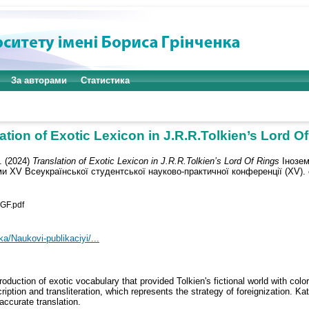
За авторами
Статистика
ation of Exotic Lexicon in J.R.R.Tolkien’s Lord O
.
(2024)
Translation of Exotic Lexicon in J.R.R.Tolkien’s Lord Of Rings
Інозем
ми XV Всеукраїнської студентської науково-практичної конференції (XV). 
GF.pdf
ka/Naukovi-publikaciyi/...
production of exotic vocabulary that provided Tolkien's fictional world with col
cription and transliteration, which represents the strategy of foreignization. K
accurate translation.