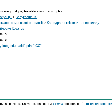
rrowing; calque; transliteration; transcription
ференції
>
Всеукраїнські
омано-германської філології
>
Кафедра лінгвістики та перекладу
йлович Козачук
 07:46
 07:46
ary.kubg.edu.ua/id/eprint/49374
ориса Грінченка Базується на системі
EPrints 3
розробленої в
Школі електроніки