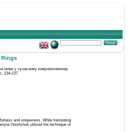
f Rings
ні мови у сучасному комунікативному
с. 234-237.
orfulness and uniqueness. While translating
ateryna Onishchuk utilized the technique of