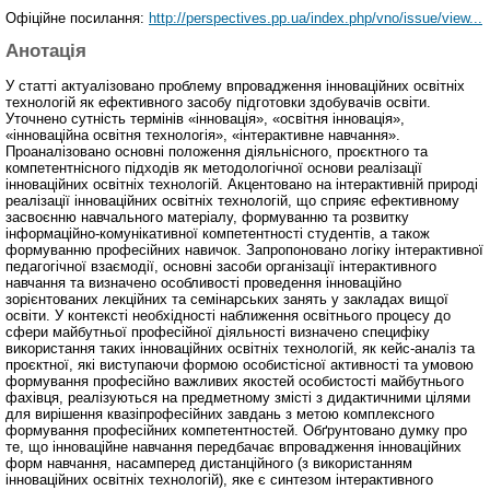
Офіційне посилання:
http://perspectives.pp.ua/index.php/vno/issue/view...
Анотація
У статті актуалізовано проблему впровадження інноваційних освітніх
технологій як ефективного засобу підготовки здобувачів освіти.
Уточнено сутність термінів «інновація», «освітня інновація»,
«інноваційна освітня технологія», «інтерактивне навчання».
Проаналізовано основні положення діяльнісного, проєктного та
компетентнісного підходів як методологічної основи реалізації
інноваційних освітніх технологій. Акцентовано на інтерактивній природі
реалізації інноваційних освітніх технологій, що сприяє ефективному
засвоєнню навчального матеріалу, формуванню та розвитку
інформаційно-комунікативної компетентності студентів, а також
формуванню професійних навичок. Запропоновано логіку інтерактивної
педагогічної взаємодії, основні засоби організації інтерактивного
навчання та визначено особливості проведення інноваційно
зорієнтованих лекційних та семінарських занять у закладах вищої
освіти. У контексті необхідності наближення освітнього процесу до
сфери майбутньої професійної діяльності визначено специфіку
використання таких інноваційних освітніх технологій, як кейс-аналіз та
проєктної, які виступаючи формою особистісної активності та умовою
формування професійно важливих якостей особистості майбутнього
фахівця, реалізуються на предметному змісті з дидактичними цілями
для вирішення квазіпрофесійних завдань з метою комплексного
формування професійних компетентностей. Обґрунтовано думку про
те, що інноваційне навчання передбачає впровадження інноваційних
форм навчання, насамперед дистанційного (з використанням
інноваційних освітніх технологій), яке є синтезом інтерактивного