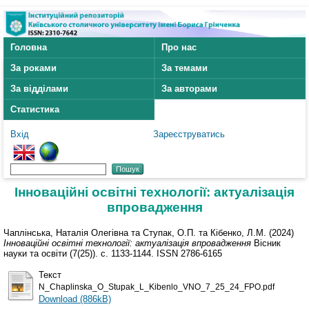
Головна
Про нас
За роками
За темами
За відділами
За авторами
Статистика
Вхід
Зареєструватись
Інноваційні освітні технології: актуалізація
впровадження
Чаплінська, Наталія Олегівна
та
Ступак, О.П.
та
Кібенко, Л.М.
(2024)
Інноваційні освітні технології: актуалізація впровадження
Вісник
науки та освіти (7(25)). с. 1133-1144. ISSN 2786-6165
Текст
N_Chaplinska_O_Stupak_L_Kibenlo_VNO_7_25_24_FPO.pdf
Download (886kB)