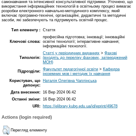
самонавчання та інтенсивної консультативної підтримки. Уточнено, що
використання інформаційних технологій в освітньому процесі вимагає
розробки електронного навчально-методичного комплексу, який
включає програмно-технічні, організаційні, дидактичні та методичні
засоби, які забезпечують та підтримують освітній процес.
Тип елементу :
Стаття
професійна підготовка; інновації; інноваційні
Ключові слова:
освітні технології; інтерактивне навчання;
інформаційні технології.
Статті у періодичних виданнях
>
Фахові
Типологія:
(входять до переліку фахових, затверджений
МОН)
Факультет педагогічної освіти
>
Кафедра
Підрозділи:
іноземних мов і методик їх навчання
Користувач, що
Наталія Олегівна Чаплінська
депонує:
Дата внесення:
16 Вер 2024 06:42
Останні зміни:
16 Вер 2024 06:42
URI:
https://elibrary.kubg.edu.ua/id/eprint/49678
Actions (login required)
Перегляд елементу