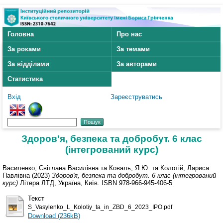
Головна
Про нас
За роками
За темами
За відділами
За авторами
Статистика
Вхід
Зареєструватись
Здоров'я, безпека та добробут. 6 клас
(інтегрований курс)
Василенко, Світлана Василівна
та
Коваль, Я.Ю.
та
Колотій, Лариса
Павлівна
(2023)
Здоров'я, безпека та добробут. 6 клас (інтегрований
курс)
Літера ЛТД, Україна, Київ. ISBN 978-966-945-406-5
Текст
S_Vasylenko_L_Kolotiy_ta_in_ZBD_6_2023_IPO.pdf
Download (236kB)