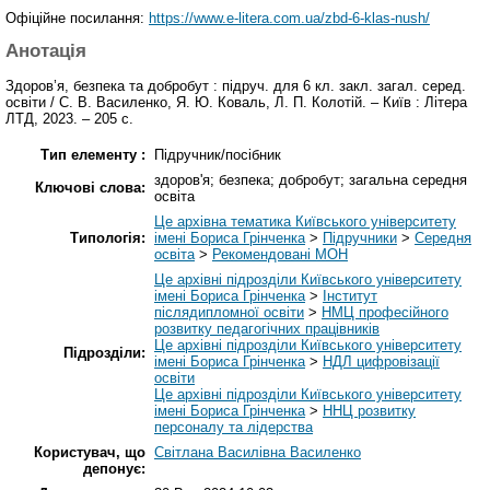
Офіційне посилання:
https://www.e-litera.com.ua/zbd-6-klas-nush/
Анотація
Здоров’я, безпека та добробут : підруч. для 6 кл. закл. загал. серед.
освіти / С. В. Василенко, Я. Ю. Коваль, Л. П. Колотій. – Київ : Літера
ЛТД, 2023. – 205 с.
Тип елементу :
Підручник/посібник
здоров'я; безпека; добробут; загальна середня
Ключові слова:
освіта
Це архівна тематика Київського університету
Типологія:
імені Бориса Грінченка
>
Підручники
>
Середня
освіта
>
Рекомендовані МОН
Це архівні підрозділи Київського університету
імені Бориса Грінченка
>
Інститут
післядипломної освіти
>
НМЦ професійного
розвитку педагогічних працівників
Це архівні підрозділи Київського університету
Підрозділи:
імені Бориса Грінченка
>
НДЛ цифровізації
освіти
Це архівні підрозділи Київського університету
імені Бориса Грінченка
>
ННЦ розвитку
персоналу та лідерства
Користувач, що
Світлана Василівна Василенко
депонує: