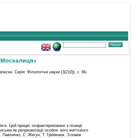
 «Москалиця»
писки. Серія: Філологічні науки (3(210)). с. 66-
нга. Цей процес охарактеризовано з позиції
исьма як репрезентації особли- вого життєвого
. Павличко, С. Жигун, Т. Гребенюк. З-поміж