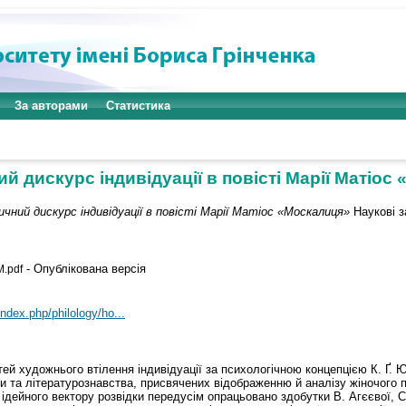
За авторами
Статистика
ий дискурс індивідуації в повісті Марії Матіос
чний дискурс індивідуації в повісті Марії Матіос «Москалиця»
Наукові за
- Опублікована версія
.pdf
index.php/philology/ho...
й художнього втілення індивідуації за психологічною концепцією К. Ґ. Ю
и та літературознавства, присвячених відображенню й аналізу жіночого п
я ідейного вектору розвідки передусім опрацьовано здобутки В. Агєєвої, С