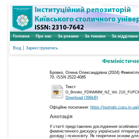
Головна
Про нас
За роками
За темами
За відділами
Вхід
Зареєструватись
Феміністичн
Бровко, Олена Олександрівна
(2024)
Феміністи
70. ISSN 2522-4085
Текст
O_Brovko_FDINMMM_NZ_Vol. 210_FUFCM
Download (396kB)
Офіційне посилання:
https://journals.cusu.in.ua/
Анотація
У статті представлено дослідження особливосте
феміністичного дискурсу української літератур
досвіду і психосвіту. Як теоретичні основи дл