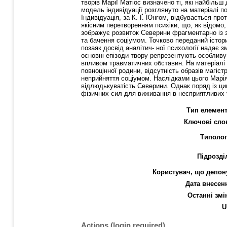
творів Марії Матіос визначено ті, які найбільш
модель індивідуації розглянуто на матеріалі п
Індивідуація, за К. Ґ. Юнгом, відбувається про
якісним перетворенням психіки, що, як відомо
зображує розвиток Северини фрагментарно із з
та бачення соціумом. Точково переданий істор
позаяк досвід аналітич- ної психології надає з
основні епізоди твору репрезентують особливу 
впливом травматичних обставин. На матеріалі 
повноцінної родини, відсутність образів магіс
неприйняття соціумом. Наслідками цього Марія 
відлюдькуватість Северини. Однак поряд із ци
фізичних сил для виживання в несприятливих
Тип елемент
Ключові сло
Типолог
Підрозді
Користувач, що депон
Дата внесен
Останні змі
U
Actions (login required)