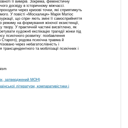
овноті її вимірів. Зокрема, феміністичну
чого досвіду в історичному міжчассі.
 проходити через кризові точки, які сприятимуть
мого. У повісті «Москалиця» Марія Матіос
ркації, що спри- яють зміні її самосприйняття
о режиму на формування жіночої екзистенції,
 твору. У практичній частині висвітлено, як
етувати художнб експікацію трагедії жінки під
су психічного розвитку: позбавлення
о Старого), родова психічна травма й
ізовано через небагатослівність і
трансцендентного та мобілізації психічних і
nism
их, затверджений МОН)
аїнської літератури, компаративістики і