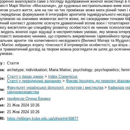
 доречно аналізувати саме з погляду відображення жіночої екзистенції в п
овісті Марії Матіос «Москалиця», де художньо екстрапольовано вияв жіно
тягом усього життя, але на тих чи тих проміжках може мати різний темп і
, передбачає формування й інтеграфію архетипів індивідуального несвідо
упинкою на значимих моментах життя жінки, які своєрідними точками біфу
ичний контекст дозволяє осягнути драматичний вплив воєн і тоталітарног
могу висвітлити цю специфіку розвитку особистості як чинник психологізму
модель жіночої інди- відуації в несприятливих умовах, яку можна інтерпр
повісті визначено чинники, що сприяють викривленню гармонійного проце
тральних архети- пів колективного несвідомого (Великої Матері та Мудрог
Матіос зображує втрату тілесності й інтроверсію особистості, що візуа- л
м травматичний досвід за твором можна розглядати як шлях до осягнення 
 умовах.
у :
Стаття
ва:
archetype; individuation; Maria Matios; psychology; psychopoetics; femi
Статті у базах даних
>
Index Copernicus
ія:
Статті у періодичних виданнях
>
Фахові (входять до переліку фахов
Факультет української філології, культури і мистецтва
>
Кафедра укр
ли:
грінченкознавства
ує:
професор Олена Бровко
ня:
21 Жов 2024 10:26
ни:
21 Жов 2024 10:26
RI:
https://elibrary.kubg.edu.ua/id/eprint/49877