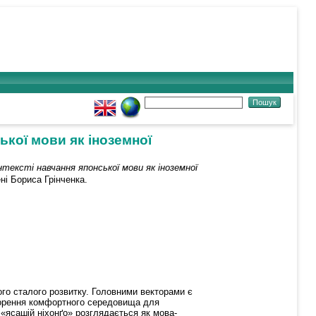
кої мови як іноземної
ексті навчання японської мови як іноземної
ні Бориса Грінченка.
його сталого розвитку. Головними векторами є
творення комфортного середовища для
 «ясашій ніхонґо» розглядається як мова-