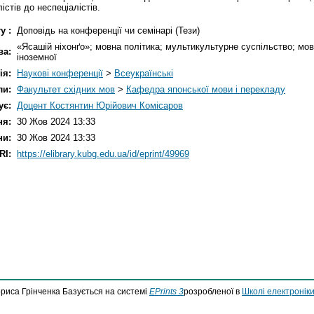
стів до неспеціалістів.
у :
Доповідь на конференції чи семінарі (Тези)
«Ясашій ніхонґо»; мовна політика; мультикультурне суспільство; мо
ва:
іноземної
ія:
Наукові конференції
>
Всеукраїнські
ли:
Факультет східних мов
>
Кафедра японської мови і перекладу
ує:
Доцент Костянтин Юрійович Комісаров
ня:
30 Жов 2024 13:33
ни:
30 Жов 2024 13:33
RI:
https://elibrary.kubg.edu.ua/id/eprint/49969
ориса Грінченка Базується на системі
EPrints 3
розробленої в
Школі електроніки