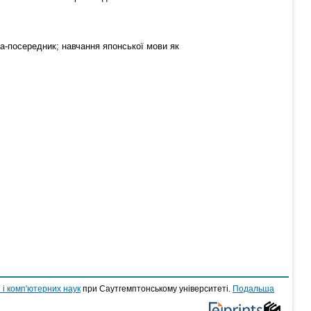
ва-посередник; навчання японської мови як
 і комп'ютерних наук
при Саутгемптонському університеті.
Подальша