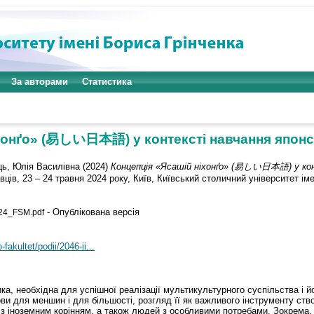
За авторами
Статистика
хонґо» (易しい日本語) у контексті навчання японсь
ь, Юлія Василівна
(2024)
Концепція «Ясашій ніхонґо» (易しい日本語) у конт
ців, 23 – 24 травня 2024 року, Київ, Київський столичний університет іме
- Опублікована версія
24_FSM.pdf
fakultet/podii/2046-ii...
ка, необхідна для успішної реалізації мультикультурного суспільства і 
ви для меншин і для більшості, розгляд її як важливого інструменту с
н з іноземним корінням, а також людей з особливими потребами. Зокрема,