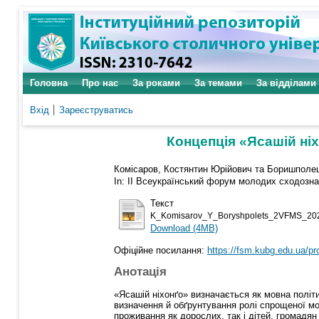
Головна
Про нас
За роками
За темами
За відділами
Вхід
Зареєструватись
Концепція «Ясашій ні
Комісаров, Костянтин Юрійович
та
Боришполец
In: ІІ Всеукраїнський форум молодих сходознав
Текст
K_Komisarov_Y_Boryshpolets_2VFMS_20
Download (4MB)
Офіційне посилання:
https://fsm.kubg.edu.ua/pro-
Анотація
«Ясашій ніхонґо» визначається як мовна політи
визначення й обґрунтування ролі спрощеної мо
проживання як дорослих, так і дітей, громадя