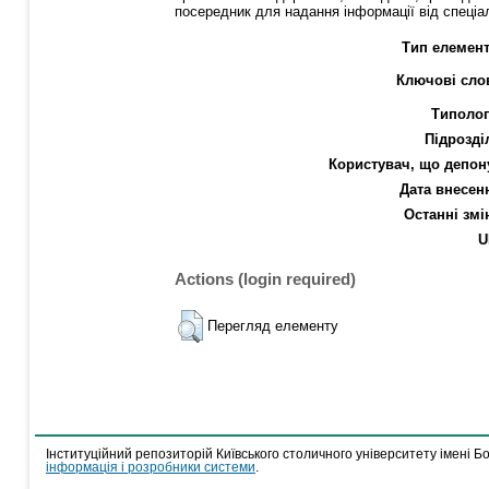
посередник для надання інформації від спеціалі
Тип елемент
Ключові сло
Типолог
Підрозді
Користувач, що депон
Дата внесен
Останні змі
U
Actions (login required)
Перегляд елементу
Інституційний репозиторій Київського столичного університету імені Б
інформація і розробники системи
.