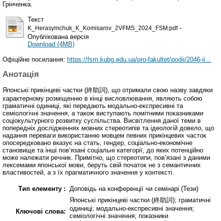
Грінченка.
Текст
-
K_Herasymchuk_K_Komisarov_2VFMS_2024_FSM.pdf
Опублікована версія
Download (4MB)
Офіційне посилання:
https://fsm.kubg.edu.ua/pro-fakultet/podii/2046-ii...
Анотація
Японські прикінцеві частки (終助詞), що отримали свою назву завдяки
характерному розміщенню в кінці висловлювання, являють собою
граматичні одиниці, які передають модально-експресивні та
семіологічні значення, а також виступають помітними показниками
соціокультурного розвитку суспільства. Висвітлення даної теми в
попередніх дослідженнях мовних стереотипів та ідеологій довело, що
надання переваги використанню мовцем певних прикінцевих часток
опосередковано вказує на стать, гендер, соціально-економічне
становище та інші пов’язані соціальні категорії, до яких потенційно
може належати речник. Примітно, що стереотипи, пов’язані з даними
лексемами японської мови, беруть свій початок не з семантичних
властивостей, а з їх прагматичного значення у контексті.
Тип елементу :
Доповідь на конференції чи семінарі (Тези)
Японські прикінцеві частки (終助詞); граматичні
одиниці; модально-експресивні значення;
Ключові слова:
семіологічні значення; показники