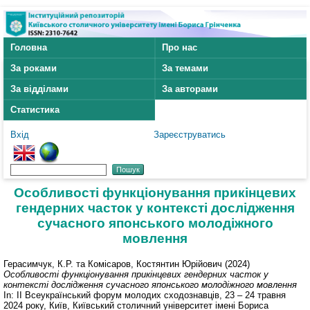
Головна
Про нас
За роками
За темами
За відділами
За авторами
Статистика
Вхід
Зареєструватись
Особливості функціонування прикінцевих
гендерних часток у контексті дослідження
сучасного японського молодіжного
мовлення
Герасимчук, К.Р.
та
Комісаров, Костянтин Юрійович
(2024)
Особливості функціонування прикінцевих гендерних часток у
контексті дослідження сучасного японського молодіжного мовлення
In: ІІ Всеукраїнський форум молодих сходознавців, 23 – 24 травня
2024 року, Київ, Київський столичний університет імені Бориса