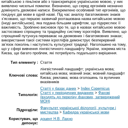
китайською з піньїнєм або з транскрипцією українською мовою, у них
виявлено чисельні помилки. Визначено, що серед ергонімів незначно
домінують двомовні написи. Виокремлено особливий тип ергонімів, що
поєднує дві мови в одній назві. Під час аналізу багатомовних знаків
з’ясовано, що першою зазвичай розташована назва китайською мовою
(іноді англійською), яка подана більшим шрифтом, що підкреслює її
важливість. Зроблено висновок про те, що в назвах китайською мовою
застосовано спрощену та традиційну систему ієрогліфів. Виявлено, що
спрощений путунхуа переважає на двомовних і багатомовних знаках;
використання такої системи ієрогліфів демонструє безперервний
зв’язок поколінь і наступність культурної традиції. Наголошено на тому,
що у сфері вивчення лінгвістичного ландшафту України, зокрема міста
Києва, ще багато проблем, які потребують подальшого вирішення.
Тип елементу :
Стаття
лінгвістичний ландшафт; українська мова;
китайська мова; мовний знак; мовний ландшафт
Ключові слова:
Києва; реклама; мова оголошень та вуличних
вказівників
Статті у базах даних
>
Index Copernicus
Статті у періодичних виданнях
>
Фахові
Типологія:
(входять до переліку фахових, затверджений
МОН)
Факультет української філології, культури і
Підрозділи:
мистецтва
>
Кафедра української мови
Користувач, що
доцент Н.В. Лахно
депонує: