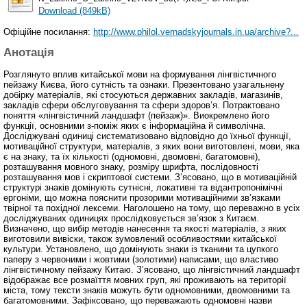
Download (849kB)
Офіційне посилання:
http://www.philol.vernadskyjournals.in.ua/archive?...
Анотація
Розглянуто вплив китайської мови на формування лінгвістичного
пейзажу Києва, його сутність та ознаки. Презентовано узагальнену
добірку матеріалів, які стосуються державних закладів, магазинів,
закладів сфери обслуговування та сфери здоров’я. Потрактовано
поняття «лінгвістичний ландшафт (пейзаж)». Виокремлено його
функції, основними з-поміж яких є інформаційна й символічна.
Досліджувані одиниці систематизовано відповідно до їхньої функції,
мотиваційної структури, матеріалів, з яких вони виготовлені, мови, яка
є на знаку, та їх кількості (одномовні, двомовні, багатомовні),
розташування мовного знаку, розміру шрифта, послідовності
розташування мов і скриптової системи. З’ясовано, що в мотиваційній
структурі знаків домінують сутнісні, локативні та відантропонімічні
ергоніми, що можна пояснити прозорими мотиваційними зв’язками
твірної та похідної лексеми. Наголошено на тому, що переважно в усіх
досліджуваних одиницях прослідковується зв’язок з Китаєм.
Визначено, що вибір методів нанесення та якості матеріалів, з яких
виготовили вивіски, також зумовлений особливостями китайської
культури. Установлено, що домінують знаки із тканини та цупкого
паперу з червоними і жовтими (золотими) написами, що властиво
лінгвістичному пейзажу Китаю. З’ясовано, що лінгвістичний ландшафт
відображає все розмаїття мовних груп, які проживають на території
міста, тому тексти знаків можуть бути одномовними, двомовними та
багатомовними. Зафіксовано, що переважають одномовні назви