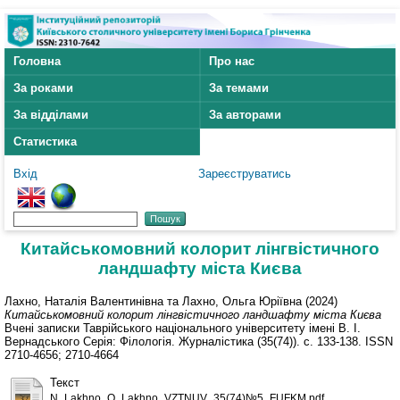
Головна
Про нас
За роками
За темами
За відділами
За авторами
Статистика
Вхід
Зареєструватись
Китайськомовний колорит лінгвістичного
ландшафту міста Києва
Лахно, Наталія Валентинівна
та
Лахно, Ольга Юріївна
(2024)
Китайськомовний колорит лінгвістичного ландшафту міста Києва
Вчені записки Таврійського національного університету імені В. І.
Вернадського Серія: Філологія. Журналістика (35(74)). с. 133-138. ISSN
2710-4656; 2710-4664
Текст
N_Lakhno_O_Lakhno_VZTNUV_35(74)№5_FUFKM.pdf