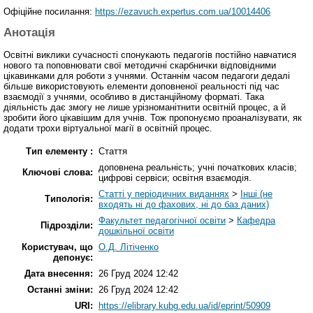
Офіційне посилання:
https://ezavuch.expertus.com.ua/10014406
Анотація
Освітні виклики сучасності спонукають педагогів постійно навчатися
нового та поповнювати свої методичні скарбнички відповідними
цікавинками для роботи з учнями. Останнім часом педагоги дедалі
більше використовують елементи доповненої реальності під час
взаємодії з учнями, особливо в дистанційному форматі. Така
діяльність дає змогу не лише урізноманітнити освітній процес, а й
зробити його цікавішим для учнів. Тож пропонуємо проаналізувати, як
додати трохи віртуальної магії в освітній процес.
Тип елементу :
Стаття
доповнена реальність; учні початкових класів;
Ключові слова:
цифрові сервіси; освітня взаємодія.
Статті у періодичних виданнях
>
Інші (не
Типологія:
входять ні до фахових, ні до баз даних)
Факультет педагогічної освіти
>
Кафедра
Підрозділи:
дошкільної освіти
Користувач, що
О.Д. Літіченко
депонує:
Дата внесення:
26 Груд 2024 12:42
Останні зміни:
26 Груд 2024 12:42
URI:
https://elibrary.kubg.edu.ua/id/eprint/50909