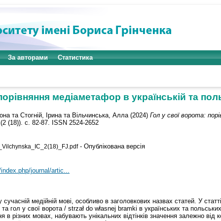
За авторами
Статистика
 порівняння медіаметафор в українській та пол
она
та
Стогній, Ірина
та
Вільчинська, Алла
(2024)
Гол у свої ворота: пор
(2 (18)). с. 82-87. ISSN 2524-2652
- Опублікована версія
Vilchynska_IC_2(18)_FJ.pdf
index.php/journal/artic...
сучасній медійній мові, особливо в заголовкових назвах статей. У статт
ki та гол у свої ворота / strzał do własnej bramki в українських та польс
 в різних мовах, набувають унікальних відтінків значення залежно від к