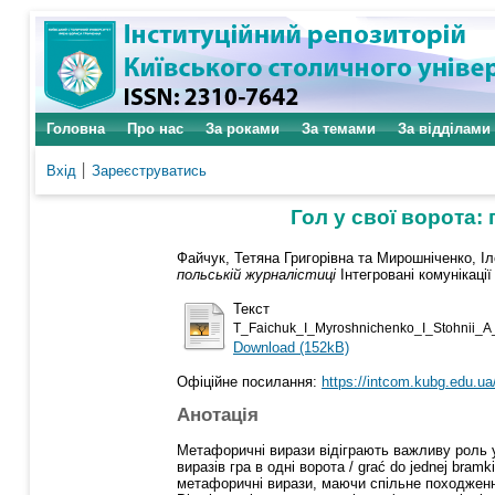
Головна
Про нас
За роками
За темами
За відділами
Вхід
Зареєструватись
Гол у свої ворота:
Файчук, Тетяна Григорівна
та
Мирошніченко, Іл
польській журналістиці
Інтегровані комунікації 
Текст
T_Faichuk_І_Myroshnichenko_I_Stohnii_A_
Download (152kB)
Офіційне посилання:
https://intcom.kubg.edu.ua/
Анотація
Метафоричні вирази відіграють важливу роль у 
виразів гра в одні ворота / grać do jednej bram
метафоричні вирази, маючи спільне походження