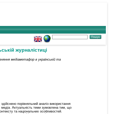
ьській журналістиці
івняння медіаметафор в українській та
і здійснено порівняльний аналіз використання
ьких медіа. Актуальність теми зумовлена тим, що
онтексту та національних особливостей.