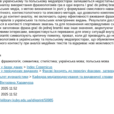
ів в українському та польському медіапросторах залишаються недостатн
лізу використання фразеологізмів гра в одні ворота / grać do jednej bramk
ьських медіа, з метою визначення їх ролі у формуванні смислового наван
гічного, контекстологічного та описового методів, що дозволило комплек
ди до контент-аналізу, які включають оцінку ефективності вживання фраз
еріалів з українських та польських електронних видань. Результати дос
ся в контексті спортивних змагань та для позначення несправедливих ситу
 заголовках фраза grać do jednej bramki має інше значення, акцентуючи у
вими інтересами, використовується переважно для опису ситуацій внутрі
j bramki символізують критичну помилку, провал, коли дії призводять до 
фразеологізмів в українському та польському медіапросторах, що обумовл
ого контексту при аналізі медійних текстів та відкриває нові можливост
я
; фразеологія; семантика; стилістика; українська мова; польська мова
і у базах даних
>
Index Copernicus
і у періодичних виданнях
>
Фахові (входять до переліку фахових, затве
ьтет журналістики
>
Кафедра медіапродюсування та видавничої справи
 Вікторівна Харамурза
 2025 11:52
 2025 11:52
//elibrary.kubg.edu.ua/id/eprint/50985