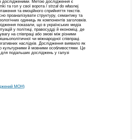
ьо дослідженими. Метою дослідження є
i та гол у свої ворота / strzał do własnej
таження та емоційного сприйняття текстів.
сно проаналізувати структуру, семантику та
еологічних одиниць як компонентів заголовків.
лідження показали, що в українських медіа
ацій у політиці, правосудді й економіці, де
вагу на співпраці або змові між різними
шньополітичної чи міжнародної співпраці.
негативних наслідків. Дослідження виявило як
ено культурними й мовними особливостями. Це
і для подальших досліджень у галузі
рджений МОН)