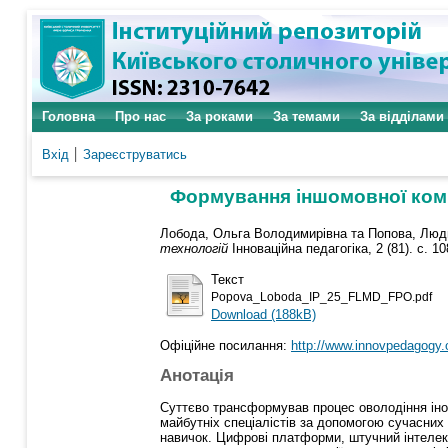
Головна
Про нас
За роками
За темами
За відділами
Вхід
Зареєструватись
Формування іншомовної комп
Лобода, Ольга Володимирівна
та
Попова, Люд
технологій
Інноваційна педагогіка, 2 (81). с. 1
Текст
Popova_Loboda_IP_25_FLMD_FPO.pdf
Download (188kB)
Офіційне посилання:
http://www.innovpedagogy.
Анотація
Суттєво трансформував процес оволодіння іноз
майбутніх спеціалістів за допомогою сучасних 
навичок. Цифрові платформи, штучний інтелек