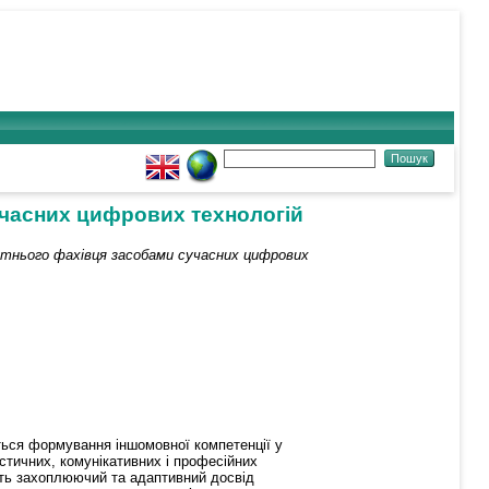
учасних цифрових технологій
тнього фахівця засобами сучасних цифрових
ться формування іншомовної компетенції у
стичних, комунікативних і професійних
ють захоплюючий та адаптивний досвід