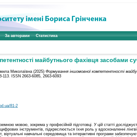
За авторами
Статистика
етентності майбутнього фахівця засобами с
мила Миколаївна
(2025)
Формування іншомовної компетентності майбу
08-113. ISSN 2663-6085, 2663-6093
od.ua/81-2
емною мовою, зокрема у професійній підготовці. У цій статті досліджує
цифрових інструментів, підкреслюється їхня роль у вдосконаленні лінгві
т, віртуальні навчальні середовища та інтерактивні програми забезпечу