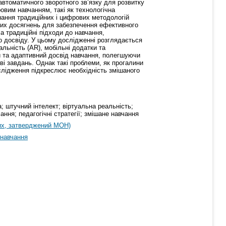
автоматичного зворотного зв’язку для розвитку
овим навчанням, такі як технологічна
нання традиційних і цифрових методологій
чних досягнень для забезпечення ефективного
а традиційні підходи до навчання,
о досвіду. У цьому дослідженні розглядається
льність (AR), мобільні додатки та
ий та адаптивний досвід навчання, полегшуючи
і завдань. Однак такі проблеми, як прогалини
ослідження підкреслює необхідність змішаного
; штучний інтелект; віртуальна реальність;
ання; педагогічні стратегії; змішане навчання
их, затверджений МОН)
 навчання