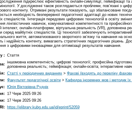
Дослідження підкреслює ефективність онлайн-симуляції, гейміфікації та 
інології. У дослідженні також розглядаються проблеми, пов’язані з цифр
ифрового контенту. Отримані результати показують, що збалансоване поєд
юється необхідність безперервної педагогічної адаптації до нових техні
 спеціалістів. Інтеграція передових цифрових технологій в освіту змінил
я лінгвістичних навичок, комунікативної компетентності та професійног
 інтелект, онлайн-платформи, віртуальна реальність (VR), доповнена реа
ви серед майбутніх спеціалістів. Ці технології забезпечують інтерактивн
ьного життя, автоматизованого зворотного зв’язку та навчання на основ
ть і надійність контенту, вимагають стратегічних педагогічних рішень. Д
ння з цифровими інноваціями для оптимізації результатів навчання.
у :
Стаття
іншомовна компетентність; цифрові технології; професійна підготовка
ва:
доповнена реальність; гейміфікація; онлайн-освіта; інтерактивне навч
ія:
Статті у періодичних виданнях
>
Фахові (входять до переліку фахов
ли:
Факультет педагогічної освіти
>
Кафедра іноземних мов і методик їх
ує:
Юлія Вікторівна Руднік
ня:
17 Черв 2025 09:26
ни:
17 Черв 2025 09:26
RI:
https://elibrary.kubg.edu.ua/id/eprint/52059