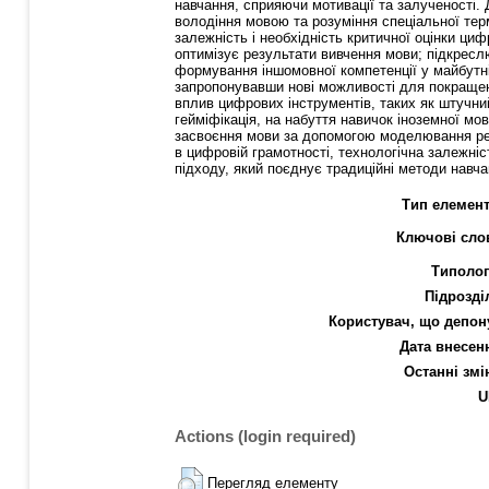
навчання, сприяючи мотивації та залученості. 
володіння мовою та розуміння спеціальної терм
залежність і необхідність критичної оцінки ц
оптимізує результати вивчення мови; підкресл
формування іншомовної компетенції у майбутніх
запропонувавши нові можливості для покращенн
вплив цифрових інструментів, таких як штучний
гейміфікація, на набуття навичок іноземної мо
засвоєння мови за допомогою моделювання реал
в цифровій грамотності, технологічна залежніс
підходу, який поєднує традиційні методи навча
Тип елемент
Ключові сло
Типолог
Підрозді
Користувач, що депон
Дата внесен
Останні змі
U
Actions (login required)
Перегляд елементу