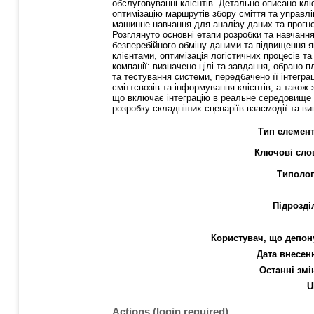
обслуговуванні клієнтів. Детально описано клю
оптимізацію маршрутів збору сміття та управлі
машинне навчання для аналізу даних та прогноз
Розглянуто основні етапи розробки та навчанн
безперебійного обміну даними та підвищення я
клієнтами, оптимізація логістичних процесів 
компанії: визначено цілі та завдання, обрано 
та тестування системи, передбачено її інтегр
сміттєвозів та інформування клієнтів, а також
що включає інтеграцію в реальне середовище т
розробку складніших сценаріїв взаємодії та ви
Тип елемент
Ключові сло
Типолог
Підрозді
Користувач, що депон
Дата внесен
Останні змі
U
Actions (login required)