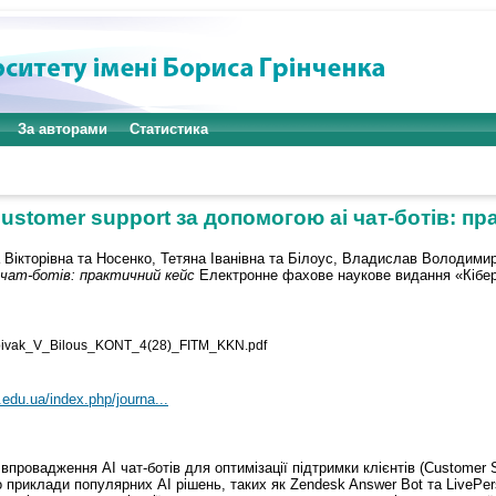
За авторами
Статистика
customer support за допомогою ai чат-ботів: пр
 Вікторівна
та
Носенко, Тетяна Іванівна
та
Білоус, Владислав Володими
 чат-ботів: практичний кейс
Електронне фахове наукове видання «Кібербез
ivak_V_Bilous_KONT_4(28)_FITM_KKN.pdf
.edu.ua/index.php/journa...
ровадження AI чат-ботів для оптимізації підтримки клієнтів (Customer S
 приклади популярних AI рішень, таких як Zendesk Answer Bot та LivePer