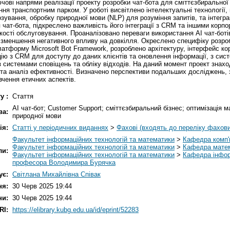
чові напрями реалізації проекту розробки чат-бота для сміттєзбиральної 
ння транспортним парком. У роботі висвітлено інтелектуальні технології,
ування, обробку природної мови (NLP) для розуміння запитів, та інтеграц
я чат-бота, підкреслено важливість його інтеграції з CRM та іншими кор
кості обслуговування. Проаналізовано переваги використання AI чат-боті
та зменшення негативного впливу на довкілля. Окреслено специфіку розро
платформу Microsoft Bot Framework, розроблено архітектуру, інтерфейс к
ацію з CRM для доступу до даних клієнтів та оновлення інформації, з с
 з системами сповіщень та обліку відходів. На даний момент проект знахо
а аналіз ефективності. Визначено перспективи подальших досліджень, з
вчення етичних аспектів.
у :
Стаття
AI чат-бот; Customer Support; сміттєзбиральний бізнес; оптимізація
ва:
природної мови
ія:
Статті у періодичних виданнях
>
Фахові (входять до переліку фахов
Факультет інформаційних технологій та математики
>
Кафедра комп'
Факультет інформаційних технологій та математики
>
Кафедра матем
ли:
Факультет інформаційних технологій та математики
>
Кафедра інформ
професора Володимира Бурячка
ує:
Світлана Михайлівна Співак
ня:
30 Черв 2025 19:44
ни:
30 Черв 2025 19:44
RI:
https://elibrary.kubg.edu.ua/id/eprint/52283