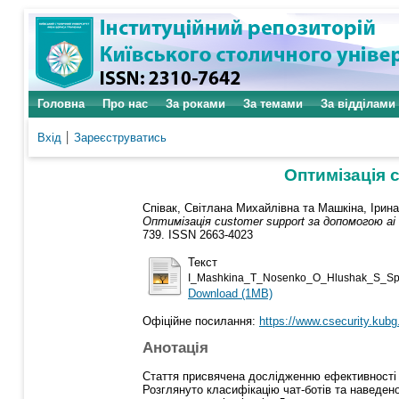
Головна
Про нас
За роками
За темами
За відділами
Вхід
Зареєструватись
Оптимізація 
Співак, Світлана Михайлівна
та
Машкіна, Ірина
Оптимізація customer support за допомогою ai
739. ISSN 2663-4023
Текст
I_Mashkina_T_Nosenko_O_Hlushak_S_Sp
Download (1MB)
Офіційне посилання:
https://www.csecurity.kubg
Анотація
Стаття присвячена дослідженню ефективності вп
Розглянуто класифікацію чат-ботів та наведено