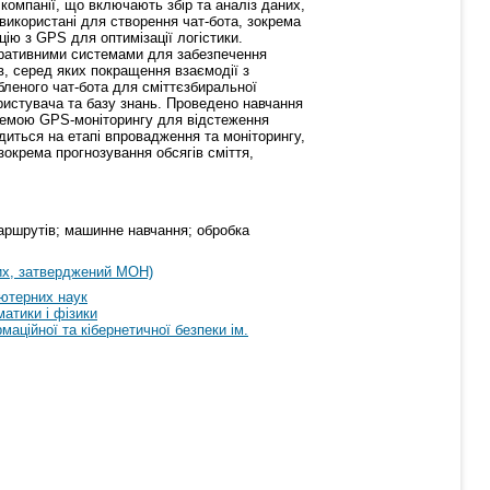
компанії, що включають збір та аналіз даних,
 використані для створення чат-бота, зокрема
ію з GPS для оптимізації логістики.
поративними системами для забезпечення
в, серед яких покращення взаємодії з
бленого чат-бота для сміттєзбиральної
ористувача та базу знань. Проведено навчання
истемою GPS-моніторингу для відстеження
диться на етапі впровадження та моніторингу,
окрема прогнозування обсягів сміття,
 маршрутів; машинне навчання; обробка
их, затверджений МОН)
ютерних наук
атики і фізики
аційної та кібернетичної безпеки ім.