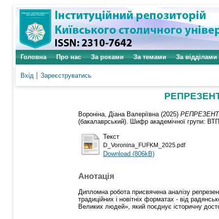
Головна
Про нас
За роками
За темами
За відділами
Вхід
Зареєструватись
РЕПРЕЗЕНТ
Вороніна, Діана Валеріївна
(2025)
РЕПРЕЗЕНТ
(бакалаврський). Шифр академічної групи: ВТП-
Текст
D_Voronina_FUFKM_2025.pdf
Download (806kB)
Анотація
Дипломна робота присвячена аналізу репрезента
традиційних і новітніх форматах - від радянсь
Великих людей», який поєднує історичну досто