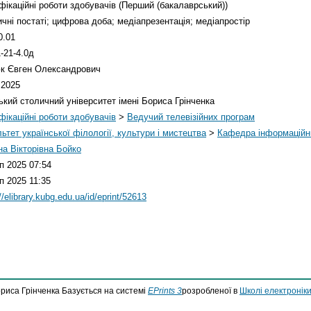
фікаційні роботи здобувачів (Перший (бакалаврський))
ичні постаті; цифрова доба; медіапрезентація; медіапростір
0.01
-21-4.0д
к Євген Олександрович
.2025
ький столичний університет імені Бориса Грінченка
фікаційні роботи здобувачів
>
Ведучий телевізійних програм
ьтет української філології, культури і мистецтва
>
Кафедра інформаційни
а Вікторівна Бойко
п 2025 07:54
п 2025 11:35
//elibrary.kubg.edu.ua/id/eprint/52613
ориса Грінченка Базується на системі
EPrints 3
розробленої в
Школі електроніки