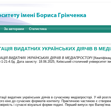
За авторами
Статистика
АЦІЯ ВИДАТНИХ УКРАЇНСЬКИХ ДІЯЧІВ В МЕД
АЦІЯ ВИДАТНИХ УКРАЇНСЬКИХ ДІЯЧІВ В МЕДІАПРОСТОРІ
[Кваліфікац
1-21-4.0д. Дата захисту: 18.06.2025, Київський столичний університет ім
ції видатних українських діячів в сучасному медіапросторі. У ній розгля
кого кіно до сучасних форматів контенту. Практичною частиною є створен
вірність і сучасні візуальні форми подачі. Перший випуск про Валер’яна