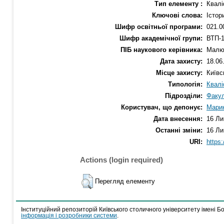
Тип елементу :
Квалі
Ключові слова:
Істор
Шифр освітньої програми:
021.0
Шифр академічної групи:
ВТП-1
ПІБ наукового керівника:
Малю
Дата захисту:
18.06
Місце захисту:
Київс
Типологія:
Квалі
Підрозділи:
Факул
Користувач, що депонує:
Марин
Дата внесення:
16 Ли
Останні зміни:
16 Ли
URI:
https:
Actions (login required)
Перегляд елементу
Інституційний репозиторій Київського столичного університету імені Б
інформація і розробники системи
.