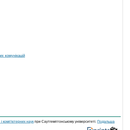
х комунікацій
 і комп'ютерних наук
при Саутгемптонському університеті.
Подальша