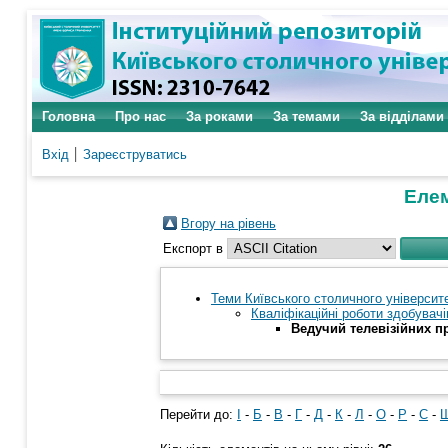
Головна
Про нас
За роками
За темами
За відділами
Вхід
Зареєструватись
Елем
Вгору на рівень
Експорт в
Теми Київського столичного університе
Кваліфікаційні роботи здобувачі
Ведучий телевізійних п
Перейти до:
І
-
Б
-
В
-
Г
-
Д
-
К
-
Л
-
О
-
Р
-
С
-