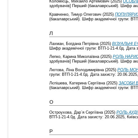
Коломієць, Михайло Артемович
(2025)
ОСОБЛ
здобувачів] Перший (бакалаврський). Шифр акад
Кравченко, Тимур Олегович
(2025)
ПОПУЛЯРИЗ
(бакалаврський). Шифр академічної групи: ВТП-
Л
Лахман, Богдана Петрівна
(2025)
ВІЗУАЛЬНІ 
Шифр академічної групи: ВТП-1-21-4.0д. Дата з
Лепко, Карина Миколаївна
(2025)
РОЛЬ НАРИС
здобувачів] Перший (бакалаврський). Шифр акад
Лютова, Ліна Володимирівна
(2025)
РОЛЬ МО
групи: ВТП-1-21-4.0д. Дата захисту: 20.06.2025
Лєпішева, Катерина Сергіївна
(2025)
ЗАСОБИ 
(бакалаврський). Шифр академічної групи: ВТП-
О
Остроухова, Дар`я Сергіївна
(2025)
РОЛЬ АУД
ВТП-1-21-4.0д. Дата захисту: 20.06.2025, Київс
Р