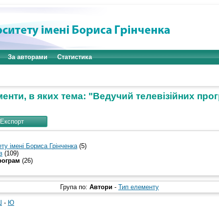
За авторами
Статистика
енти, в яких тема: "Ведучий телевізійних про
ту імені Бориса Грінченка
(5)
в
(109)
рограм
(26)
Група по:
Автори
-
Тип елементу
Ш
-
Ю