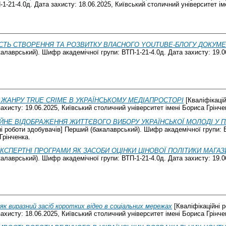
1-21-4.0д. Дата захисту: 18.06.2025, Київський столичний університет ім
СТЬ СТВОРЕННЯ ТА РОЗВИТКУ ВЛАСНОГО YOUTUBE-БЛОГУ ДОКУМ
калаврський). Шифр академічної групи: ВТП-1-21-4.0д. Дата захисту: 19.0
ЖАНРУ TRUE CRIME В УКРАЇНСЬКОМУ МЕДІАПРОСТОРІ
[Кваліфікацій
ахисту: 19.06.2025, Київський столичний університет імені Бориса Грінче
ЙНЕ ВІДОБРАЖЕННЯ ЖИТТЄВОГО ВИБОРУ УКРАЇНСЬКОЇ МОЛОДІ У
і роботи здобувачів] Перший (бакалаврський). Шифр академічної групи: В
Грінченка.
КСПЕРТНІ ПРОГРАМИ ЯК ЗАСОБИ ОЦІНКИ ЦІНОВОЇ ПОЛІТИКИ МАГАЗ
калаврський). Шифр академічної групи: ВТП-1-21-4.0д. Дата захисту: 19.0
як виразний засіб коротких відео в соціальних мережах
[Кваліфікаційні 
ахисту: 18.06.2025, Київський столичний університет імені Бориса Грінче