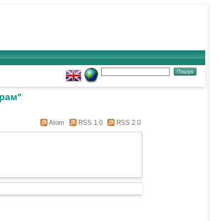
грам"
Atom
RSS 1.0
RSS 2.0