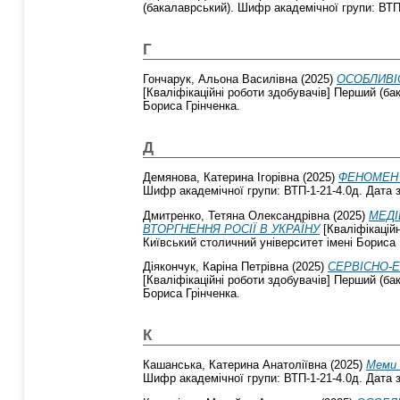
(бакалаврський). Шифр академічної групи: ВТП-
Г
Гончарук, Альона Василівна
(2025)
ОСОБЛИВІ
[Кваліфікаційні роботи здобувачів] Перший (ба
Бориса Грінченка.
Д
Демянова, Катерина Ігорівна
(2025)
ФЕНОМЕН 
Шифр академічної групи: ВТП-1-21-4.0д. Дата з
Дмитренко, Тетяна Олександрівна
(2025)
МЕДІ
ВТОРГНЕННЯ РОСІЇ В УКРАЇНУ
[Кваліфікаційн
Київський столичний університет імені Бориса 
Діякончук, Каріна Петрівна
(2025)
СЕРВІСНО-Е
[Кваліфікаційні роботи здобувачів] Перший (ба
Бориса Грінченка.
К
Кашанська, Катерина Анатоліївна
(2025)
Меми 
Шифр академічної групи: ВТП-1-21-4.0д. Дата з