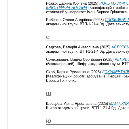
Рожко, Дарина Юріївна
(2025)
РОЛЬ МУЗИЧНО
КРІСТОФЕРА НОЛАНА
[Кваліфікаційні роботи
столичний університет імені Бориса Грінченка.
Рябенко, Олеся Андріївна
(2025)
СПОЖИВАЧ М
академічної групи: ВТП-1-21-4.0д. Дата захисту
С
Садкова, Валерія Анатоліївна
(2025)
АВТОРСЬ
академічної групи: ВТП-1-21-4.0д. Дата захисту
Селіханович, Вадим Сергійович
(2025)
РЕПРЕЗ
(бакалаврський). Шифр академічної групи: ВТП-
Схаб, Каріна Русланівна
(2025)
ДОКУМЕНТАЛЬ
[Кваліфікаційні роботи здобувачів] Перший (ба
Бориса Грінченка.
Ш
Шевцова, Аріна Ярославівна
(2025)
МАНІПУЛЯ
Шифр академічної групи: ВТП-1-21-4.0д. Дата з
Ю