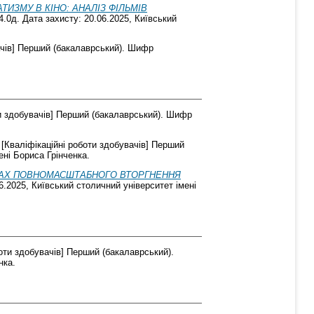
ИЗМУ В КІНО: АНАЛІЗ ФІЛЬМІВ
.0д. Дата захисту: 20.06.2025, Київський
ачів] Перший (бакалаврський). Шифр
и здобувачів] Перший (бакалаврський). Шифр
[Кваліфікаційні роботи здобувачів] Перший
ені Бориса Грінченка.
МОВАХ ПОВНОМАСШТАБНОГО ВТОРГНЕННЯ
6.2025, Київський столичний університет імені
оти здобувачів] Перший (бакалаврський).
нка.