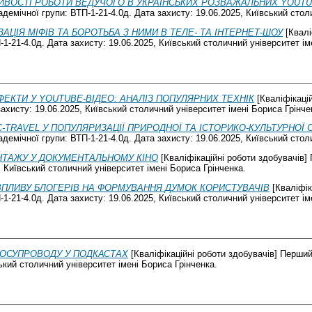
ИВОСТІ РОБОТИ ВЕДУЧОГО В УКРАЇНСЬКИХ РОЗВАЖАЛЬНИХ YOUTU
емічної групи: ВТП-1-21-4.0д. Дата захисту: 19.06.2025, Київський столи
АЦІЯ МІФІВ ТА БОРОТЬБА З НИМИ В ТЕЛЕ- ТА ІНТЕРНЕТ-ШОУ
[Квалі
1-21-4.0д. Дата захисту: 19.06.2025, Київський столичний університет ім
ЕФЕКТИ У YOUTUBE-ВІДЕО: АНАЛІЗ ПОПУЛЯРНИХ ТЕХНІК
[Кваліфікаці
ахисту: 19.06.2025, Київський столичний університет імені Бориса Грінче
-TRAVEL У ПОПУЛЯРИЗАЦІЇ ПРИРОДНОЇ ТА ІСТОРИКО-КУЛЬТУРНОЇ
емічної групи: ВТП-1-21-4.0д. Дата захисту: 19.06.2025, Київський столи
НТАЖУ У ДОКУМЕНТАЛЬНОМУ КІНО
[Кваліфікаційні роботи здобувачів
, Київський столичний університет імені Бориса Грінченка.
ВПЛИВУ БЛОГЕРІВ НА ФОРМУВАННЯ ДУМОК КОРИСТУВАЧІВ
[Кваліфік
1-21-4.0д. Дата захисту: 19.06.2025, Київський столичний університет ім
ІОСУПРОВОДУ У ПОДКАСТАХ
[Кваліфікаційні роботи здобувачів] Перши
ький столичний університет імені Бориса Грінченка.