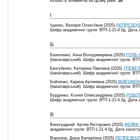
Кількість елементів на цьому рівні:
26
.
І
Іщенко, Валерія Олексіївна
(2025)
РЕПРЕЗЕНТ
Шифр академічної групи: ВТП-1-21-4.0д. Дата з
Б
Базиленко, Анна Володимирівна
(2025)
РОЛЬ 
(бакалаврський). Шифр академічної групи: ВТП-
Безгубенко, Катерина Павлівна
(2025)
ТРЕВЕЛ
(бакалаврський). Шифр академічної групи: ВТП-
Бойченко, Карина Артемівна
(2025)
ВІДЕОМОН
(бакалаврський). Шифр академічної групи: ВТП-
Бурденко, Ксенія Олександрівна
(2025)
РОБОТ
Шифр академічної групи: ВТП-1-21-4.0д. Дата з
В
Виноградний, Артем Вікторович
(2025)
ФЕЙКИ 
академічної групи: ВТП-1-21-4.0д. Дата захисту
Вороніна, Діана Валеріївна
(2025)
РЕПРЕЗЕНТ