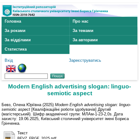
Головна
Про нас
За роками
За темами
За відділами
За авторами
Статистика
Вхід
Зареєструватись
Modern English advertising slogan: linguo-
semiotic aspect
Бевз, Олена Юріївна
(2025)
Modern English advertising slogan: linguo-
semiotic aspect
[Кваліфікаційні роботи здобувачів] Другий
(магістерський). Шифр академічної групи: МЛАм-1-23-2,0з. Дата
захисту: 19.06.2025, Київський столичний університет імені Бориса
Грінченка.
Текст
BEVZ_FRGF_2025.pdf