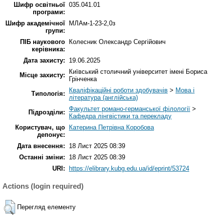
Шифр освітньої
035.041.01
програми:
Шифр академічної
МЛАм-1-23-2,0з
групи:
ПІБ наукового
Колесник Олександр Сергійович
керівника:
Дата захисту:
19.06.2025
Київський столичний університет імені Бориса
Місце захисту:
Грінченка
Кваліфікаційні роботи здобувачів
>
Мова і
Типологія:
література (англійська)
Факультет романо-германської філології
>
Підрозділи:
Кафедра лінгвістики та перекладу
Користувач, що
Катерина Петрівна Коробова
депонує:
Дата внесення:
18 Лист 2025 08:39
Останні зміни:
18 Лист 2025 08:39
URI:
https://elibrary.kubg.edu.ua/id/eprint/53724
Actions (login required)
Перегляд елементу