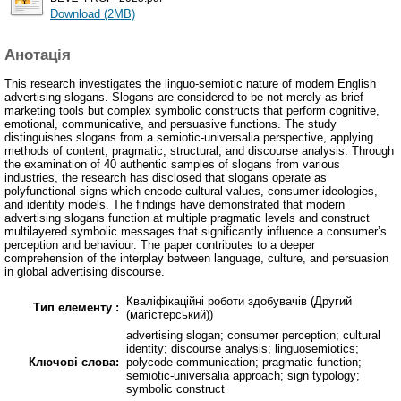
Download (2MB)
Анотація
This research investigates the linguo-semiotic nature of modern English
advertising slogans. Slogans are considered to be not merely as brief
marketing tools but complex symbolic constructs that perform cognitive,
emotional, communicative, and persuasive functions. The study
distinguishes slogans from a semiotic-universalia perspective, applying
methods of content, pragmatic, structural, and discourse analysis. Through
the examination of 40 authentic samples of slogans from various
industries, the research has disclosed that slogans operate as
polyfunctional signs which encode cultural values, consumer ideologies,
and identity models. The findings have demonstrated that modern
advertising slogans function at multiple pragmatic levels and construct
multilayered symbolic messages that significantly influence a consumer’s
perception and behaviour. The paper contributes to a deeper
comprehension of the interplay between language, culture, and persuasion
in global advertising discourse.
Кваліфікаційні роботи здобувачів (Другий
Тип елементу :
(магістерський))
advertising slogan; consumer perception; cultural
identity; discourse analysis; linguosemiotics;
Ключові слова:
polycode communication; pragmatic function;
semiotic-universalia approach; sign typology;
symbolic construct