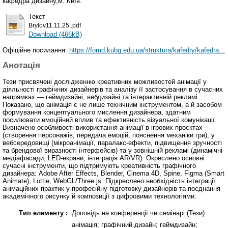
кафедра дизайну,м. Київ.
Текст
Brylov11.11.25..pdf
Download (466kB)
Офіційне посилання:
https://fomd.kubg.edu.ua/struktura/kafedry/kafedra...
Анотація
Тези присвячені дослідженню креативних можливостей анімації у
діяльності графічних дизайнерів та аналізу її застосування в сучасних
напрямках — геймдизайні, вебдизайні та інтерактивній рекламі.
Показано, що анімація є не лише технічним інструментом, а й засобом
формування концептуального мислення дизайнера, здатним
посилювати емоційний вплив та ефективність візуальної комунікації.
Визначено особливості використання анімації в ігрових проєктах
(створення персонажів, передача емоцій, пояснення механіки гри), у
вебсередовищі (мікроанімації, паралакс-ефекти, підвищення зручності
та брендової виразності інтерфейсів) та у зовнішній рекламі (динамічні
медіафасади, LED-екрани, інтеграція AR/VR). Окреслено основні
сучасні інструменти, що підтримують креативність графічного
дизайнера: Adobe After Effects, Blender, Cinema 4D, Spine, Figma (Smart
Animate), Lottie, WebGL/Three.js. Підкреслено необхідність інтеграції
анімаційних практик у професійну підготовку дизайнерів та поєднання
академічного рисунку й композиції з цифровими технологіями.
Тип елементу :
Доповідь на конференції чи семінарі (Тези)
анімація; графічний дизайн; геймдизайн;