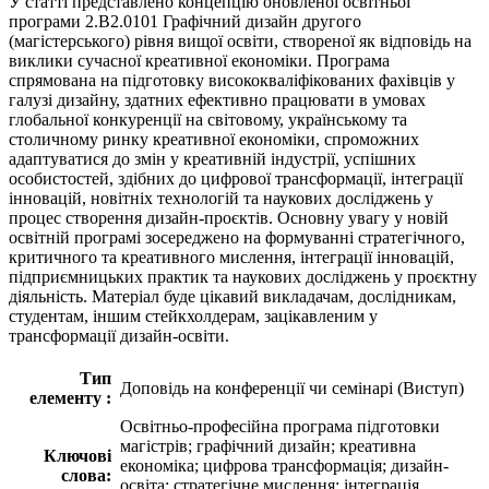
У статті представлено концепцію оновленої освітньої
програми 2.В2.0101 Графічний дизайн другого
(магістерського) рівня вищої освіти, створеної як відповідь на
виклики сучасної креативної економіки. Програма
спрямована на підготовку висококваліфікованих фахівців у
галузі дизайну, здатних ефективно працювати в умовах
глобальної конкуренції на світовому, українському та
столичному ринку креативної економіки, спроможних
адаптуватися до змін у креативній індустрії, успішних
особистостей, здібних до цифрової трансформації, інтеграції
інновацій, новітніх технологій та наукових досліджень у
процес створення дизайн-проєктів. Основну увагу у новій
освітній програмі зосереджено на формуванні стратегічного,
критичного та креативного мислення, інтеграції інновацій,
підприємницьких практик та наукових досліджень у проєктну
діяльність. Матеріал буде цікавий викладачам, дослідникам,
студентам, іншим стейкхолдерам, зацікавленим у
трансформації дизайн-освіти.
Тип
Доповідь на конференції чи семінарі (Виступ)
елементу :
Освітньо-професійна програма підготовки
магістрів; графічний дизайн; креативна
Ключові
економіка; цифрова трансформація; дизайн-
слова:
освіта; стратегічне мислення; інтеграція