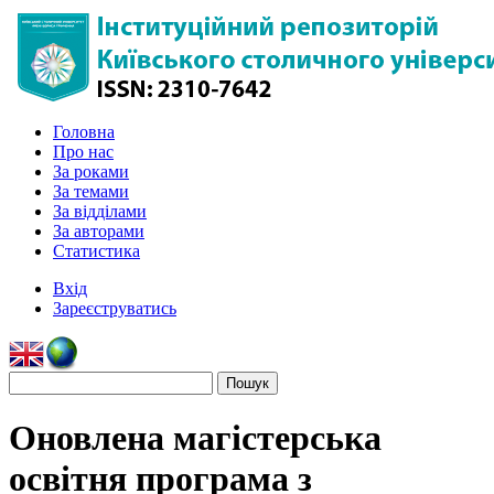
Головна
Про нас
За роками
За темами
За відділами
За авторами
Статистика
Вхід
Зареєструватись
Оновлена магістерська
освітня програма з