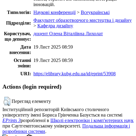
інновацій.
Типологія:
Наукові конференції
>
Всеукраїнські
Факультет образотворчого мистецтва і дизайну
Підрозділи:
>
Кафедра дизайну
Користувач,
доцент Олена Віталіївна Лихолат
що депонує:
Дата
19 Лист 2025 08:59
внесення:
Останні
19 Лист 2025 08:59
зміни:
URI:
https://elibrary.kubg.edu.ua/id/eprint/53908
Actions (login required)
Перегляд елементу
Інституційний репозиторій Київського столичного
університету імені Бориса Грінченка Базується на системі
EPrints 3
розробленої в
Школі електроніки і комп'ютерних наук
при Саутгемптонському університеті.
Подальша інформація і
розробники системи
.