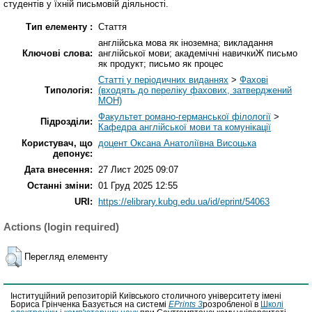
студентів у їхній письмовій діяльності.
Тип елементу :
Стаття
англійська мова як іноземна; викладання
Ключові слова:
англійської мови; академічні навичкиЖ письмо
як продукт; письмо як процес
Статті у періодичних виданнях
>
Фахові
Типологія:
(входять до переліку фахових, затверджений
МОН)
Факультет романо-германської філології
>
Підрозділи:
Кафедра англійської мови та комунікації
Користувач, що
доцент Оксана Анатоліївна Висоцька
депонує:
Дата внесення:
27 Лист 2025 09:07
Останні зміни:
01 Груд 2025 12:55
URI:
https://elibrary.kubg.edu.ua/id/eprint/54063
Actions (login required)
Перегляд елементу
Інституційний репозиторій Київського столичного університету імені
Бориса Грінченка Базується на системі
EPrints 3
розробленої в
Школі