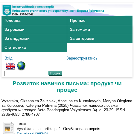
Головна
Про нас
За роками
За темами
За відділами
За авторами
Статистика
Вхід
Зареєструватись
Розвиток навичок письма: продукт чи
процес
Vysotska, Oksana
та
Zalizniak, Anhelina
та
Kurnylovych, Maryna Olegivna
та
Korobova, Kateryna Petrivna
(2025)
Розвиток навичок письма:
продукт чи процес
Acta Paedagogiсa Volynienses (4). с. 23-29. ISSN
2786-4693, 2786-4707
Текст
- Опублікована версія
Vysotska_et_al_article.pdf