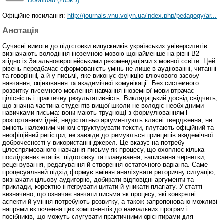
Download (285kB)
Офіційне посилання:
http://journals.vnu.volyn.ua/index.php/pedagogy/ar...
Анотація
Сучасні вимоги до підготовки випускників українських університетів
визначають володіння іноземною мовою щонайменше на рівні В2
згідно із Загальноєвропейськими рекомендаціями з мовної освіти. Цей
рівень передбачає сформованість умінь не лише в аудіюванні, читанні
та говорінні, а й у письмі, яке виконує функцію ключового засобу
навчання, оцінювання та академічної комунікації. Без системного
розвитку писемного мовлення навчання іноземної мови втрачає
цілісність і практичну результативність. Викладацький досвід свідчить,
що значна частина студентів вищої школи не володіє необхідними
навичками письма: вони мають труднощі з формулюванням і
розгортанням ідей, недостатньо аргументують власні твердження, не
вміють належним чином структурувати тексти, плутають офіційний та
неофіційний регістри, не завжди дотримуються принципів академічної
доброчесності у використанні джерел. Це вказує на потребу
цілеспрямованого навчання письму як процесу, що охоплює кілька
послідовних етапів: підготовку та планування, написання чернетки,
рецензування, редагування й створення остаточного варіанта. Саме
процесуальний підхід формує вміння аналізувати риторичну ситуацію,
визначати цільову аудиторію, добирати відповідні аргументи та
приклади, коректно інтегрувати цитати й уникати плагіату. У статті
визначено, що означає навчати письма як процесу, які конкретні
аспекти й уміння потребують розвитку, а також запропоновано можливі
напрями включення цих компонентів до навчальних програм і
посібників, що можуть слугувати практичними орієнтирами для