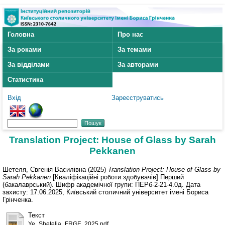
Головна
Про нас
За роками
За темами
За відділами
За авторами
Статистика
Вхід
Зареєструватись
Translation Project: House of Glass by Sarah
Pekkanen
Шетеля, Євгенія Василівна
(2025)
Translation Project: House of Glass by
Sarah Pekkanen
[Кваліфікаційні роботи здобувачів] Перший
(бакалаврський). Шифр академічної групи: ПЕРб-2-21-4.0д. Дата
захисту: 17.06.2025, Київський столичний університет імені Бориса
Грінченка.
Текст
Ye_Shetelia_FRGF_2025.pdf