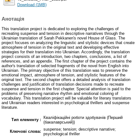
Download (1MB)
Анотація
This translation project is dedicated to exploring the challenges of
recreating suspense and tension in descriptive narratives through the
Ukrainian translation of Sarah Pekkanen's novel House of Glass. The
project focuses on analyzing the linguistic and stylistic devices that create
atmosphere of tension in the original text and developing effective
strategies for their translation into Ukrainian. Accordingly, the translation
project consists of an introduction, two chapters, conclusions, a list of
references, and an appendix. The first chapter of the project contains the
author's translation of selected fragments of the novel from English into
Ukrainian. The primary objective of this translation was to preserve the
emotional impact, atmosphere of tension, and stylistic features of the
original text. The second chapter offers a detailed analysis of translation
challenges and justification of translation decisions made to recreate
suspense and tension in the first chapter. Special attention is paid to the
problems of preserving narrative rhythm and emotional coloring of
vocabulary. This translation project will be valuable for literary translators
and Ukrainian readers interested in psychological thrillers and suspense
literature.
Кваліфікаційні роботи здобувачів (Перший
Тип елементу :
(бакалаврський))
suspense; tension; descriptive narrative;
Ключові слова:
psychological thriller