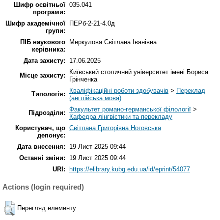
Шифр освітньої
035.041
програми:
Шифр академічної
ПЕРб-2-21-4.0д
групи:
ПІБ наукового
Меркулова Світлана Іванівна
керівника:
Дата захисту:
17.06.2025
Київський столичний університет імені Бориса
Місце захисту:
Грінченка
Кваліфікаційні роботи здобувачів
>
Переклад
Типологія:
(англійська мова)
Факультет романо-германської філології
>
Підрозділи:
Кафедра лінгвістики та перекладу
Користувач, що
Світлана Григорівна Ноговська
депонує:
Дата внесення:
19 Лист 2025 09:44
Останні зміни:
19 Лист 2025 09:44
URI:
https://elibrary.kubg.edu.ua/id/eprint/54077
Actions (login required)
Перегляд елементу