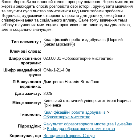
болю, боротьби за власний голос і процесу зцілення. Через мистецтво
жертви знаходять спосіб розповісти свої історії, зруйнувати мовчання
та змусити суспільство замислитися над масштабами проблеми.
Водночас, художники створюють простір для діалогу, емоційного
співпереживання та соціального впливу. Саме тому вивчення теми
абʼюзу в сучасних мистецьких практиках є не лише культурологічно,
але й соціально значущим.
Кваліфікаційні роботи здобувачів (Перший
Тип елементу :
(бакалаврський))
Ключові слова:
Шифр освітньої
023.00.01 «Образотворче мистецтво»
програми:
Шифр академічної
ОМб-1-21-4.0д
групи:
ПІБ наукового
Дмитренко Наталія Віталіївна
керівника:
Дата захисту:
2025
Київський столичний університет імені Бориса
Місце захисту:
Грінченка
Кваліфікаційні роботи здобувачів
>
Типологія:
Образотворче мистецтво
Факультет образотворчого мистецтва і дизайну
Підрозділи:
>
Кафедра образотворчого мистецтва
Користувач, що
Володимир Ігорович Снігур