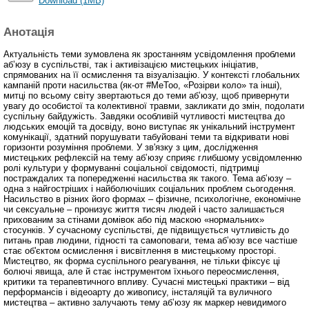
Download (1MB)
Анотація
Актуальність теми зумовлена як зростанням усвідомлення проблеми
абʼюзу в суспільстві, так і активізацією мистецьких ініціатив,
спрямованих на її осмислення та візуалізацію. У контексті глобальних
кампаній проти насильства (як-от #MeToo, «Розірви коло» та інші),
митці по всьому світу звертаються до теми абʼюзу, щоб привернути
увагу до особистої та колективної травми, закликати до змін, подолати
суспільну байдужість. Завдяки особливій чутливості мистецтва до
людських емоцій та досвіду, воно виступає як унікальний інструмент
комунікації, здатний порушувати табуйовані теми та відкривати нові
горизонти розуміння проблеми. У зв'язку з цим, дослідження
мистецьких рефлексій на тему абʼюзу сприяє глибшому усвідомленню
ролі культури у формуванні соціальної свідомості, підтримці
постраждалих та попередженні насильства як такого. Тема абʼюзу –
одна з найгостріших і найболючіших соціальних проблем сьогодення.
Насильство в різних його формах – фізичне, психологічне, економічне
чи сексуальне – пронизує життя тисяч людей і часто залишається
прихованим за стінами домівок або під маскою «нормальних»
стосунків. У сучасному суспільстві, де підвищується чутливість до
питань прав людини, гідності та самоповаги, тема абʼюзу все частіше
стає об'єктом осмислення і висвітлення в мистецькому просторі.
Мистецтво, як форма суспільного реагування, не тільки фіксує ці
болючі явища, але й стає інструментом їхнього переосмислення,
критики та терапевтичного впливу. Сучасні мистецькі практики – від
перформансів і відеоарту до живопису, інсталяцій та вуличного
мистецтва – активно залучають тему абʼюзу як маркер невидимого