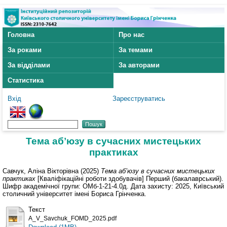
Головна
Про нас
За роками
За темами
За відділами
За авторами
Статистика
Вхід
Зареєструватись
Тема абʼюзу в сучасних мистецьких
практиках
Савчук, Аліна Вікторівна
(2025)
Тема абʼюзу в сучасних мистецьких
практиках
[Кваліфікаційні роботи здобувачів] Перший (бакалаврський).
Шифр академічної групи: ОМб-1-21-4.0д. Дата захисту: 2025, Київський
столичний університет імені Бориса Грінченка.
Текст
A_V_Savchuk_FOMD_2025.pdf