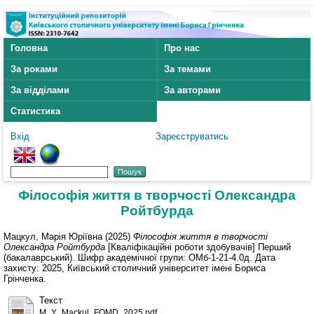
Головна
Про нас
За роками
За темами
За відділами
За авторами
Статистика
Вхід
Зареєструватись
Філософія життя в творчості Олександра
Ройтбурда
Мацкул, Марія Юріївна
(2025)
Філософія життя в творчості
Олександра Ройтбурда
[Кваліфікаційні роботи здобувачів] Перший
(бакалаврський). Шифр академічної групи: ОМб-1-21-4.0д. Дата
захисту: 2025, Київський столичний університет імені Бориса
Грінченка.
Текст
M_Y_Mackul_FOMD_2025.pdf