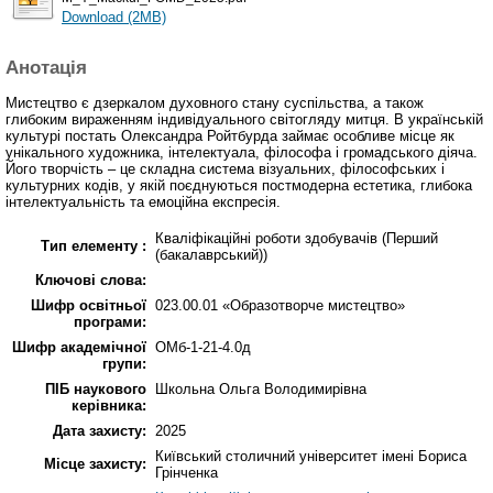
Download (2MB)
Анотація
Мистецтво є дзеркалом духовного стану суспільства, а також
глибоким вираженням індивідуального світогляду митця. В українській
культурі постать Олександра Ройтбурда займає особливе місце як
унікального художника, інтелектуала, філософа і громадського діяча.
Його творчість – це складна система візуальних, філософських і
культурних кодів, у якій поєднуються постмодерна естетика, глибока
інтелектуальність та емоційна експресія.
Кваліфікаційні роботи здобувачів (Перший
Тип елементу :
(бакалаврський))
Ключові слова:
Шифр освітньої
023.00.01 «Образотворче мистецтво»
програми:
Шифр академічної
ОМб-1-21-4.0д
групи:
ПІБ наукового
Школьна Ольга Володимирівна
керівника:
Дата захисту:
2025
Київський столичний університет імені Бориса
Місце захисту:
Грінченка