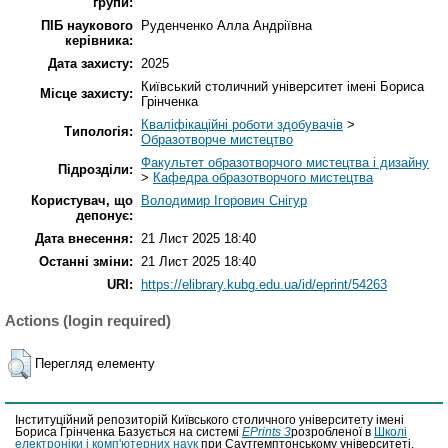
групи:
ПІБ наукового
Руденченко Алла Андріївна
керівника:
Дата захисту:
2025
Київський столичний університет імені Бориса
Місце захисту:
Грінченка
Кваліфікаційні роботи здобувачів
>
Типологія:
Образотворче мистецтво
Факультет образотворчого мистецтва і дизайну
Підрозділи:
>
Кафедра образотворчого мистецтва
Користувач, що
Володимир Ігорович Снігур
депонує:
Дата внесення:
21 Лист 2025 18:40
Останні зміни:
21 Лист 2025 18:40
URI:
https://elibrary.kubg.edu.ua/id/eprint/54263
Actions (login required)
Перегляд елементу
Інституційний репозиторій Київського столичного університету імені
Бориса Грінченка Базується на системі
EPrints 3
розробленої в
Школі
електроніки і комп'ютерних наук
при Саутгемптонському університеті.