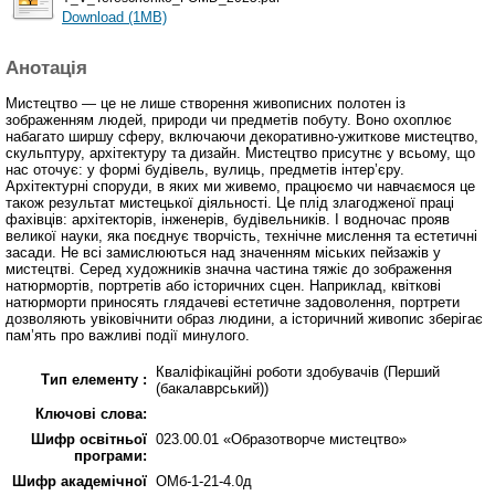
Download (1MB)
Анотація
Мистецтво — це не лише створення живописних полотен із
зображенням людей, природи чи предметів побуту. Воно охоплює
набагато ширшу сферу, включаючи декоративно-ужиткове мистецтво,
скульптуру, архітектуру та дизайн. Мистецтво присутнє у всьому, що
нас оточує: у формі будівель, вулиць, предметів інтер’єру.
Архітектурні споруди, в яких ми живемо, працюємо чи навчаємося це
також результат мистецької діяльності. Це плід злагодженої праці
фахівців: архітекторів, інженерів, будівельників. І водночас прояв
великої науки, яка поєднує творчість, технічне мислення та естетичні
засади. Не всі замислюються над значенням міських пейзажів у
мистецтві. Серед художників значна частина тяжіє до зображення
натюрмортів, портретів або історичних сцен. Наприклад, квіткові
натюрморти приносять глядачеві естетичне задоволення, портрети
дозволяють увіковічнити образ людини, а історичний живопис зберігає
пам’ять про важливі події минулого.
Кваліфікаційні роботи здобувачів (Перший
Тип елементу :
(бакалаврський))
Ключові слова:
Шифр освітньої
023.00.01 «Образотворче мистецтво»
програми:
Шифр академічної
ОМб-1-21-4.0д