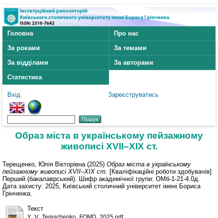
Головна
Про нас
За роками
За темами
За відділами
За авторами
Статистика
Вхід
Зареєструватись
Образ міста в українському пейзажному
живописі XVII–XIX ст.
Терещенко, Юлія Вікторівна
(2025)
Образ міста в українському
пейзажному живописі XVII–XIX ст.
[Кваліфікаційні роботи здобувачів]
Перший (бакалаврський). Шифр академічної групи: ОМб-1-21-4.0д.
Дата захисту: 2025, Київський столичний університет імені Бориса
Грінченка.
Текст
Y_V_Tereschenko_FOMD_2025.pdf