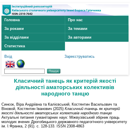
Головна
Про нас
За роками
За темами
За відділами
За авторами
Статистика
Вхід
Зареєструватись
Класичний танець як критерій якості
діяльності аматорських колективів
народного танцю
Синєок, Віра Андріівна
та
Калієвський, Костянтин Васильович
та
Віновой, Костянтин Іванович
(2025)
Класичний танець як критерій
якості діяльності аматорських колективів народного танцю
Актуальні питання гуманітарних наук: Міжвузівський збірник праць
молодих вчених Дрогобицького державного педагогічного університету
ім. І.Франка, 2 (91). с. 128-133. ISSN 2308-4863