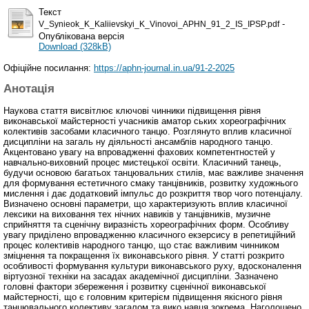
Текст
-
V_Synieok_K_Kaliievskyi_K_Vinovoi_APHN_91_2_IS_IPSP.pdf
Опублікована версія
Download (328kB)
Офіційне посилання:
https://aphn-journal.in.ua/91-2-2025
Анотація
Наукова стаття висвітлює ключові чинники підвищення рівня
виконавської майстерності учасників аматор ських хореографічних
колективів засобами класичного танцю. Розглянуто вплив класичної
дисципліни на загаль ну діяльності ансамблів народного танцю.
Акцентовано увагу на впровадженні фахових компетентностей у
навчально-виховний процес мистецької освіти. Класичний танець,
будучи основою багатьох танцювальних стилів, має важливе значення
для формування естетичного смаку танцівників, розвитку художнього
мислення і дає додатковий імпульс до розкриття твор чого потенціалу.
Визначено основні параметри, що характеризують вплив класичної
лексики на виховання тех нічних навиків у танцівників, музичне
сприйняття та сценічну виразність хореографічних форм. Особливу
увагу приділено впровадженню класичного екзерсису в репетиційний
процес колективів народного танцю, що стає важливим чинником
зміцнення та покращення їх виконавського рівня. У статті розкрито
особливості формування культури виконавського руху, вдосконалення
віртуозної техніки на засадах академічної дисципліни. Зазначено
головні фактори збереження і розвитку сценічної виконавської
майстерності, що є головним критерієм підвищення якісного рівня
танцювального колективу загалом та вико навця зокрема. Наголошено