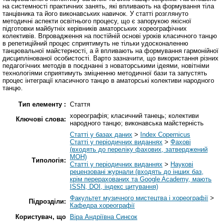
на системності практичних занять, які впливають на формування тіла
танцівника та його виконавських навичок. У статті розглянуто
методичні аспекти освітнього процесу, що є запорукою якісної
підготовки майбутніх керівників аматорських хореографічних
колективів. Впровадження на постійній основі уроків класичного танцю
в репетиційний процес сприятимуть не тільки удосконаленню
танцювальної майстерності, а й впливають на формування гармонійної
дисциплінованої особистості. Варто зазначити, що використання різних
педагогічних методів в поєднанні з новаторськими ідеями, новітніми
технологіями сприятимуть зміцненню методичної бази та запустять
процес інтеграції класичного танцю в аматорські колективи народного
танцю.
Тип елементу :
Стаття
хореографія; класичний танець; колективи
Ключові слова:
народного танцю; виконавська майстерність
Статті у базах даних
>
Index Copernicus
Статті у періодичних виданнях
>
Фахові
(входять до переліку фахових, затверджений
МОН)
Типологія:
Статті у періодичних виданнях
>
Наукові
рецензовані журнали (входять до інших баз,
крім перерахованих та Google Academy, мають
ISSN, DOI, індекс цитування)
Факультет музичного мистецтва і хореографії
>
Підрозділи:
Кафедра хореографії
Користувач, що
Віра Андріївна Синєок