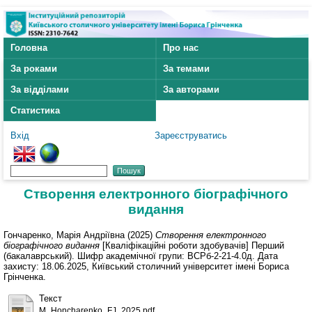
Головна
Про нас
За роками
За темами
За відділами
За авторами
Статистика
Вхід
Зареєструватись
Створення електронного біографічного
видання
Гончаренко, Марія Андріївна
(2025)
Створення електронного
біографічного видання
[Кваліфікаційні роботи здобувачів] Перший
(бакалаврський). Шифр академічної групи: ВСРб-2-21-4.0д. Дата
захисту: 18.06.2025, Київський столичний університет імені Бориса
Грінченка.
Текст
M_Honcharenko_FJ_2025.pdf