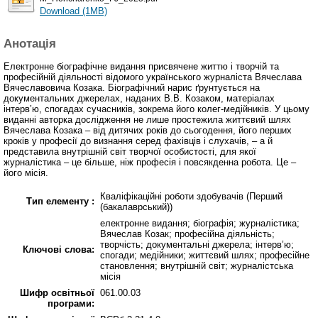
Download (1MB)
Анотація
Електронне біографічне видання присвячене життю і творчій та
професійній діяльності відомого українського журналіста Вячеслава
Вячеславовича Козака. Біографічний нарис ґрунтується на
документальних джерелах, наданих В.В. Козаком, матеріалах
інтерв’ю, спогадах сучасників, зокрема його колег-медійників. У цьому
виданні авторка дослідження не лише простежила життєвий шлях
Вячеслава Козака – від дитячих років до сьогодення, його перших
кроків у професії до визнання серед фахівців і слухачів, – а й
представила внутрішній світ творчої особистості, для якої
журналістика – це більше, ніж професія і повсякденна робота. Це –
його місія.
Кваліфікаційні роботи здобувачів (Перший
Тип елементу :
(бакалаврський))
електронне видання; біографія; журналістика;
Вячеслав Козак; професійна діяльність;
творчість; документальні джерела; інтерв’ю;
Ключові слова:
спогади; медійники; життєвий шлях; професійне
становлення; внутрішній світ; журналістська
місія
Шифр освітньої
061.00.03
програми: