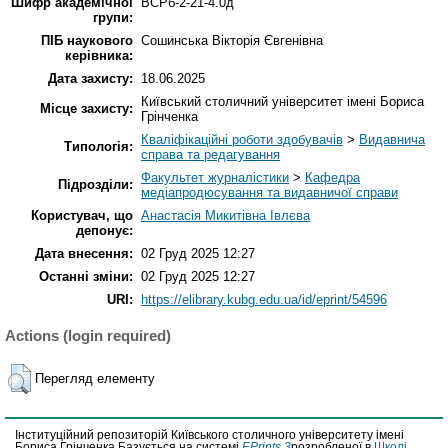
Шифр академічної
ВСРб-2-21-4.0д
групи:
ПІБ наукового
Сошинська Вікторія Євгенівна
керівника:
Дата захисту:
18.06.2025
Київський столичний університет імені Бориса
Місце захисту:
Грінченка
Кваліфікаційні роботи здобувачів
>
Видавнича
Типологія:
справа та редагування
Факультет журналістики
>
Кафедра
Підрозділи:
медіапродюсування та видавничої справи
Користувач, що
Анастасія Микитівна Івлєва
депонує:
Дата внесення:
02 Груд 2025 12:27
Останні зміни:
02 Груд 2025 12:27
URI:
https://elibrary.kubg.edu.ua/id/eprint/54596
Actions (login required)
Перегляд елементу
Інституційний репозиторій Київського столичного університету імені
Бориса Грінченка Базується на системі
EPrints 3
розробленої в
Школі