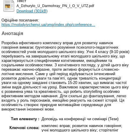
Текст
A_Dzhurylo_U_Darmohray_PN_I_O_V_UTZ.pdf
Download (301kB)
Офіційне посилання:
https://molodyivchenyi.ua/omp/index.php/conference...
Анотація
Розробка ефективного комплексу вправ для розвитку навичок
говоріння вимагає ґрунтовного розуміння психолого-педагогічних
особливостей учнів молодшого шкільного віку. Учні 4 класу (9-10 років)
перебувають на завершальному етапі молодшого шкільного віку, що
характеризується специфічними когнітивними, емоційними та
соціальними особливостями. З когнітивного погляду, у дітей цього віку
переважає наочно-образне, проте активно формується словесно-
логічне мислення. Саме у цей період відбувається інтенсивний
розвиток довільної уваги та пам’яті, однак тривалість концентрації
уваги на одному завданні становить 15-20 хвилин, що вимагає частої
зміни видів діяльності на уроці. Важливою характеристикою цього віку
є розвинена уява та креативність, що робить storytelling особливо
ефективним методом навчання. Діти схильні до фантазування, легко
входять у роль персонажів, емоційно реагують на сюжет історій. Ця
особливість створює природне мотиваційне середовище для
використання іноземної мови.
Тип елементу :
Доповідь на конференції чи семінарі (Тези)
комплекс вправ; розвиток навичок говоріння;
Ключові слова:
учні молодшого шкільного віку; сторітелінг