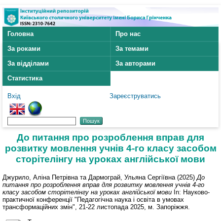
Головна
Про нас
За роками
За темами
За відділами
За авторами
Статистика
Вхід
Зареєструватись
До питання про розроблення вправ для
розвитку мовлення учнів 4-го класу засобом
сторітелінгу на уроках англійської мови
Джурило, Аліна Петрівна
та
Дармограй, Ульяна Сергіївна
(2025)
До
питання про розроблення вправ для розвитку мовлення учнів 4-го
класу засобом сторітелінгу на уроках англійської мови
In: Науково-
практичної конференції "Педагогічна наука і освіта в умовах
трансформаційних змін", 21-22 листопада 2025, м. Запоріжжя.