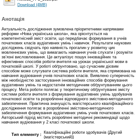
Download (4MB)
Анотація
Актуальність дослідження зумовлена пріоритетними напрямами
реформи «Нова українська школа», яка орієнтується на
компетентнісний зміст освіти, що передбачає формування в учнів
початкових класів аудіативних умінь і навичок. Результати наукових
досліджень свідчать про наявність прогалин у розвитку цих
мовленнєвих умінь, що вимагають навчання учнів слухати і розуміти
зв’язні висловлювання. Це актуалізує пошук інноваційних та
ефективних способів роботи вчителя на уроках української мови в
початковій школі. У роботі обґрунтовано, що сучасним дієвим
способом може слугувати система роботи вчителя, яка спрямована на
навчання аудіювання учнів початкових класів. Виявлено суперечність
між необхідністю застосування інноваційних способів формування
аудіативних умінь та недостатнім методичним обґрунтуванням цього
процесу. Мета роботи полягає у теоретичному обґрунтуванні змісту
системи роботи вчителя з формування аудіативних умінь здобувачів
початкової освіти та розробленні відповідного змістовно-методичного
забезпечення. Практична значущість магістерського кваліфікаційного
дослідження полягає в розробленні змістовно-методичного
забезпечення формування аудіативних умінь учнів початкових класів.
Авторський підхід містить розроблені методичні рекомендації щодо
навчання аудіювання у 2 класі початкової школи.
Кваліфікаційні роботи здобувачів (Другий
Тип елементу :
(магістерський))