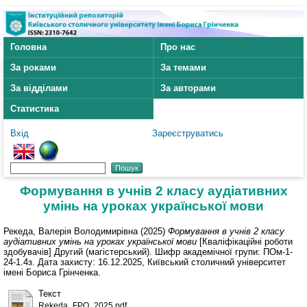
Головна
Про нас
За роками
За темами
За відділами
За авторами
Статистика
Вхід
Зареєструватись
Формування в учнів 2 класу аудіативних
умінь на уроках української мови
Рекеда, Валерія Володимирівна
(2025)
Формування в учнів 2 класу
аудіативних умінь на уроках української мови
[Кваліфікаційні роботи
здобувачів] Другий (магістерський). Шифр академічної групи: ПОм-1-
24-1.4з. Дата захисту: 16.12.2025, Київський столичний університет
імені Бориса Грінченка.
Текст
Rekeda_FPO_2025.pdf