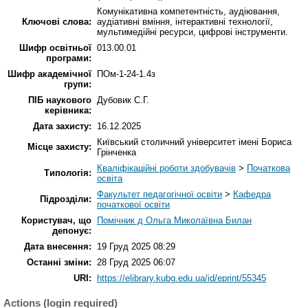
Комунікативна компетентність, аудіювання,
Ключові слова:
аудіативні вміння, інтерактивні технології,
мультимедійні ресурси, цифрові інструменти.
Шифр освітньої
013.00.01
програми:
Шифр академічної
ПОм-1-24-1.4з
групи:
ПІБ наукового
Дубовик С.Г.
керівника:
Дата захисту:
16.12.2025
Київський столичний університет імені Бориса
Місце захисту:
Грінченка
Кваліфікаційні роботи здобувачів
>
Початкова
Типологія:
освіта
Факультет педагогічної освіти
>
Кафедра
Підрозділи:
початкової освіти
Користувач, що
Помічник д Ольга Миколаївна Билан
депонує:
Дата внесення:
19 Груд 2025 08:29
Останні зміни:
28 Груд 2025 06:07
URI:
https://elibrary.kubg.edu.ua/id/eprint/55345
Actions (login required)