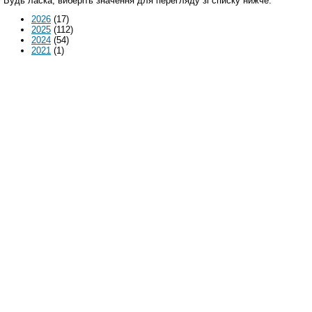
Будь ласка, виберіть значення для перегляду зі списку нижче.
2026
(17)
2025
(112)
2024
(54)
2021
(1)