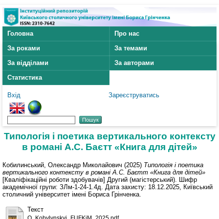
Головна
Про нас
За роками
За темами
За відділами
За авторами
Статистика
Вхід
Зареєструватись
Типологія і поетика вертикального контексту
в романі А.С. Баєтт «Книга для дітей»
Кобилинський, Олександр Миколайович
(2025)
Типологія і поетика
вертикального контексту в романі А.С. Баєтт «Книга для дітей»
[Кваліфікаційні роботи здобувачів] Другий (магістерський). Шифр
академічної групи: ЗЛм-1-24-1.4д. Дата захисту: 18.12.2025, Київський
столичний університет імені Бориса Грінченка.
Текст
O_Kobylynskyi_FUFKiM_2025.pdf