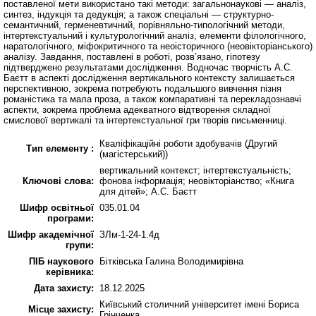
поставленої мети використано такі методи: загальнонаукові — аналіз,
синтез, індукція та дедукція; а також спеціальні — структурно-
семантичний, герменевтичний, порівняльно-типологічний методи,
інтертекстуальний і культурологічний аналіз, елементи філологічного,
наратологічного, міфокритичного та неоісторичного (неовікторіанського)
аналізу. Завдання, поставлені в роботі, розв’язано, гіпотезу
підтверджено результатами дослідження. Водночас творчість А.С.
Баєтт в аспекті дослідження вертикального контексту залишається
перспективною, зокрема потребують подальшого вивчення пізня
романістика та мала проза, а також компаративні та перекладознавчі
аспекти, зокрема проблема адекватного відтворення складної
смислової вертикалі та інтертекстуальної гри творів письменниці.
Кваліфікаційні роботи здобувачів (Другий
Тип елементу :
(магістерський))
вертикальний контекст; інтертекстуальність;
Ключові слова:
фонова інформація; неовікторіанство; «Книга
для дітей»; А.С. Баєтт
Шифр освітньої
035.01.04
програми:
Шифр академічної
ЗЛм-1-24-1.4д
групи:
ПІБ наукового
Бітківська Галина Володимирівна
керівника:
Дата захисту:
18.12.2025
Київський столичний університет імені Бориса
Місце захисту:
Грінченка