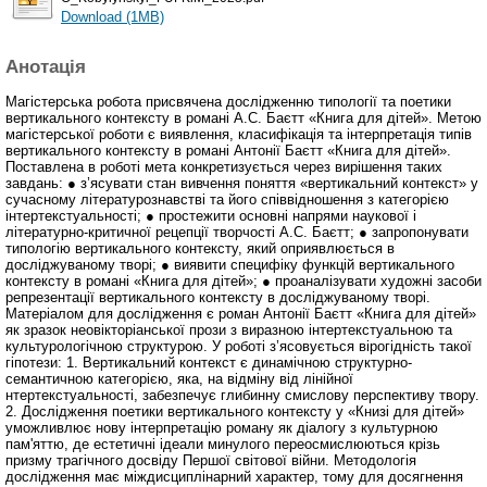
Download (1MB)
Анотація
Магістерська робота присвячена дослідженню типології та поетики
вертикального контексту в романі А.С. Баєтт «Книга для дітей». Метою
магістерської роботи є виявлення, класифікація та інтерпретація типів
вертикального контексту в романі Антонії Баєтт «Книга для дітей».
Поставлена в роботі мета конкретизується через вирішення таких
завдань: ● з’ясувати стан вивчення поняття «вертикальний контекст» у
сучасному літературознавстві та його співвідношення з категорією
інтертекстуальності; ● простежити основні напрями наукової і
літературно-критичної рецепції творчості А.С. Баєтт; ● запропонувати
типологію вертикального контексту, який оприявлюється в
досліджуваному творі; ● виявити специфіку функцій вертикального
контексту в романі «Книга для дітей»; ● проаналізувати художні засоби
репрезентації вертикального контексту в досліджуваному творі.
Матеріалом для дослідження є роман Антонії Баєтт «Книга для дітей»
як зразок неовікторіанської прози з виразною інтертекстуальною та
культурологічною структурою. У роботі з’ясовується вірогідність такої
гіпотези: 1. Вертикальний контекст є динамічною структурно-
семантичною категорією, яка, на відміну від лінійної
нтертекстуальності, забезпечує глибинну смислову перспективу твору.
2. Дослідження поетики вертикального контексту у «Книзі для дітей»
уможливлює нову інтерпретацію роману як діалогу з культурною
пам'яттю, де естетичні ідеали минулого переосмислюються крізь
призму трагічного досвіду Першої світової війни. Методологія
дослідження має міждисциплінарний характер, тому для досягнення