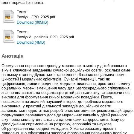
імені Бориса Грінченка.
Текст
Pawlyk_ FPO_2025.pdf
Download (885kB)
Текст
Pawlyk A._posibnik_FPO_2025.pdf
Download (4MB)
Анотація
Формування первинного досвіду моральних вчинків у дітей раннього
віку є ключовим завданням сучасної дошкільної освіти, оскільки саме
на цьому етапі відбувається становлення базових соціальних норм,
цінностей і моральних орієнтирів. Сучасні тенденції, такі як
цифровізація, зміни в родинних моделях виховання, зростання впливу
соціальних мереж, зменшення часу для безпосереднього спілкування,
значно впливають на соціалізацію дітей раннього віку, створюючи нові
виклики для формування їхньої моральної поведінки. Проте,
незважаючи на значний науковий інтерес до проблеми морального
виховання, у практиці діяльності закладів дошкільної освіти
залишається недостатньо розроблених методичних рекомендацій щодо
формування первинного досвіду моральних вчинків у дітей раннього
віку через спільну діяльність з однолітками та дорослими. Тому це
дослідження спрямоване на розробку, апробацію та наукове
обґрунтування відповідної методики. У магістерському проєкті
доведено, що ефективним засобом формування первинного досвіду