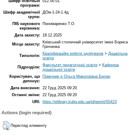
Шифр освітньої
012.00.01
програми:
Шифр академічної
ДОм-1-24-1.4д
групи:
ПІБ наукового
Пономаренко Т.О.
керівника:
Дата захисту:
18.12.2025
Київський столичний університет імені Бориса
Місце захисту:
Грінченка
Кваліфікаційні роботи здобувачів
>
Дошкільна
Типологія:
освіта
Факультет педагогічної освіти
>
Кафедра
Підрозділи:
дошкільної освіти
Користувач, що
Помічник д Ольга Миколаївна Билан
депонує:
Дата внесення:
22 Груд 2025 09:20
Останні зміни:
22 Груд 2025 09:20
URI:
https://elibrary.kubg.edu.ua/id/eprint/55423
Actions (login required)
Перегляд елементу