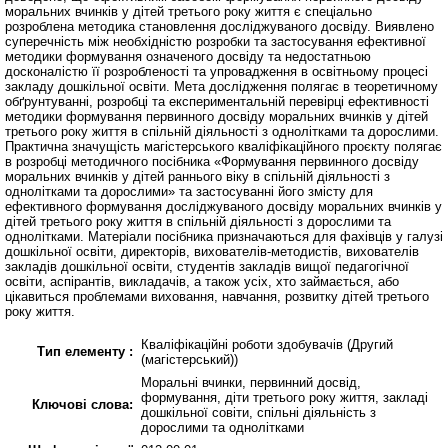
моральних вчинків у дітей третього року життя є спеціально
розроблена методика становлення досліджуваного досвіду. Виявлено
суперечність між необхідністю розробки та застосування ефективної
методики формування означеного досвіду та недостатньою
досконалістю її розробленості та упровадження в освітньому процесі
закладу дошкільної освіти. Мета дослідження полягає в теоретичному
обґрунтуванні, розробці та експериментальній перевірці ефективності
методики формування первинного досвіду моральних вчинків у дітей
третього року життя в спільній діяльності з однолітками та дорослими.
Практична значущість магістерського кваліфікаційного проєкту полягає
в розробці методичного посібника «Формування первинного досвіду
моральних вчинків у дітей раннього віку в спільній діяльності з
однолітками та дорослими» та застосуванні його змісту для
ефективного формування досліджуваного досвіду моральних вчинків у
дітей третього року життя в спільній діяльності з дорослими та
однолітками. Матеріали посібника призначаються для фахівців у галузі
дошкільної освіти, директорів, вихователів-методистів, вихователів
закладів дошкільної освіти, студентів закладів вищої педагогічної
освіти, аспірантів, викладачів, а також усіх, хто займається, або
цікавиться проблемами виховання, навчання, розвитку дітей третього
року життя.
Кваліфікаційні роботи здобувачів (Другий
Тип елементу :
(магістерський))
Моральні вчинки, первинний досвід,
формування, діти третього року життя, закладі
Ключові слова:
дошкільної совіти, спільні діяльність з
дорослими та однолітками