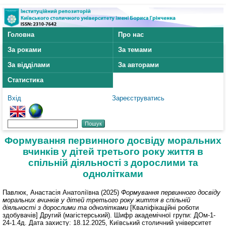
Головна
Про нас
За роками
За темами
За відділами
За авторами
Статистика
Вхід
Зареєструватись
Формування первинного досвіду моральних
вчинків у дітей третього року життя в
спільній діяльності з дорослими та
однолітками
Павлюк, Анастасія Анатоліївна
(2025)
Формування первинного досвіду
моральних вчинків у дітей третього року життя в спільній
діяльності з дорослими та однолітками
[Кваліфікаційні роботи
здобувачів] Другий (магістерський). Шифр академічної групи: ДОм-1-
24-1.4д. Дата захисту: 18.12.2025, Київський столичний університет