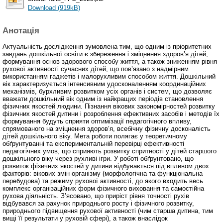
Download (919kB)
Анотація
Актуальність дослідження зумовлена тим, що одним із пріоритетних
завдань дошкільної освіти є збереження і зміцнення здоров’я дітей,
формування основ здорового способу життя, а також зниженням рівня
рухової активності сучасних дітей, що пов’язано з надмірним
використанням гаджетів і малорухливим способом життя. Дошкільний
вік характеризується інтенсивним удосконаленням координаційних
механізмів, бурхливим розвитком усіх органів і систем, що дозволяє
вважати дошкільний вік одним із найкращих періодів становлення
фізичних якостей людини. Пізнання вікових закономірностей розвитку
фізичних якостей дитини і розроблення ефективних засобів і методів їх
формування будуть сприяти оптимізації педагогічного впливу,
спрямованого на зміцнення здоров’я, всебічну фізичну досконалість
дітей дошкільного віку. Мета роботи полягає у теоретичному
обґрунтуванні та експериментальній перевірці ефективності
педагогічних умов, що сприяють розвитку спритності у дітей старшого
дошкільного віку через рухливі ігри. У роботі обґрунтовано, що
розвиток фізичних якостей у дитини відбувається під впливом двох
факторів: вікових змін організму (морфологічна та функціональна
перебудова) та режиму рухової активності, до якого входить весь
комплекс організаційних форм фізичного виховання та самостійна
рухова діяльність. З’ясовано, що приріст рівня точності рухів
відбувався за рахунок природнього росту і фізичного розвитку,
природнього підвищення рухової активності (чим старша дитина, тим
вищі її результати у руховій сфері), а також внаслідок