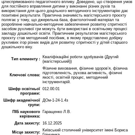
цілеспрямованого педагогічного впливу. Доведено, що створення умов
для постійного вправляння дитини у виконанні різних рухів та
використання для цього доцільного методичного інструментарію дає
позитивні результати. Практична значимість магістерського проєкту
полягає у тому, що джерельна база, фактологічний матеріал та
розроблене навчально-методичне забезпечення розвитку спритності
засобом рухливої гри можуть бути використані в освітньому процесі
закладу дошкільної освіти. Практичним результатом магістерського
проєкту став методичний посібник, в якому представлено добірку
рухливих ігор різних видів для розвитку спритності у дітей старшого
дошкільного віку.
Кваліфікаційні роботи здобувачів (Другий
Тип елементу :
(магістерський))
Фізичне виховання, фізичне здоров’я, фізична
підготовленість, рухова активність, фізичні
Ключові слова:
якості, освітній процес, методичний
інструментарій.
Шифр освітньої
012.00.01
програми:
Шифр академічної
ДОм-1-24-1.4з
групи:
ПІБ наукового
Гаращенко Л.В.
керівника:
Дата захисту:
16.12.2025
Київський столичний університет імені Бориса
Місце захисту:
Грінченка