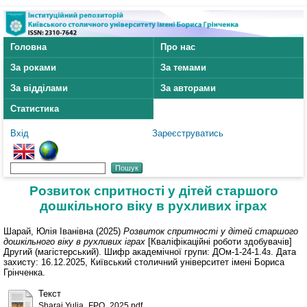
Головна
Про нас
За роками
За темами
За відділами
За авторами
Статистика
Вхід
Зареєструватись
Розвиток спритності у дітей старшого
дошкільного віку в рухливих іграх
Шарай, Юлія Іванівна
(2025)
Розвиток спритності у дітей старшого
дошкільного віку в рухливих іграх
[Кваліфікаційні роботи здобувачів]
Другий (магістерський). Шифр академічної групи: ДОм-1-24-1.4з. Дата
захисту: 16.12.2025, Київський столичний університет імені Бориса
Грінченка.
Текст
Sharai Yulia_FPO_2025.pdf