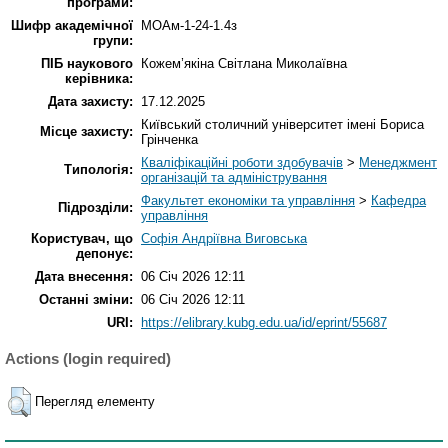
програми:
Шифр академічної
МОАм-1-24-1.4з
групи:
ПІБ наукового
Кожем’якіна Світлана Миколаївна
керівника:
Дата захисту:
17.12.2025
Київський столичний університет імені Бориса
Місце захисту:
Грінченка
Кваліфікаційні роботи здобувачів
>
Менеджмент
Типологія:
організацій та адміністрування
Факультет економіки та управління
>
Кафедра
Підрозділи:
управління
Користувач, що
Софія Андріївна Виговська
депонує:
Дата внесення:
06 Січ 2026 12:11
Останні зміни:
06 Січ 2026 12:11
URI:
https://elibrary.kubg.edu.ua/id/eprint/55687
Actions (login required)
Перегляд елементу