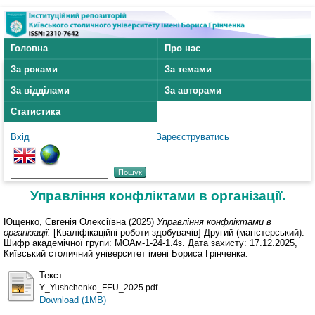
Головна
Про нас
За роками
За темами
За відділами
За авторами
Статистика
Вхід
Зареєструватись
Управління конфліктами в організації.
Ющенко, Євгенія Олексіївна
(2025)
Управління конфліктами в
організації.
[Кваліфікаційні роботи здобувачів] Другий (магістерський).
Шифр академічної групи: МОАм-1-24-1.4з. Дата захисту: 17.12.2025,
Київський столичний університет імені Бориса Грінченка.
Текст
Y_Yushchenko_FEU_2025.pdf
Download (1MB)