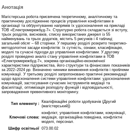
Анотація
Магістерська робота присвячена теоретичному, аналітичному та
практичному дослідженню процесів управління конфліктами в
організації та обґрунтуванню напрямів їх удосконалення на прикладі
ТОВ «Електромережбуд-7». Структурно робота складається зі вступу,
трьох розділів, висновків, списку використаних джерел із 55
найменувань та трьох додатків, містить 5 рисунків і 4 таблиці;
загальний обсяг – 68 сторінки. У першому розділі розкрито теоретико-
методологічні засади конфліктів: їх сутність, ознаки, класифікацію,
моделі та сучасні підходи до управління конфліктами. У другому
розділі проведено аналіз стану управління конфліктами в ТОВ
«Електромережбуд-7», зокрема організаційно-економічної
характеристики підприємства, його структури та фінансових показників
за 2022–2024 рр. Визначено чинники виникнення конфліктів і проблеми
комунікації. У третьому розділі запропоновано практичні рекомендації
щодо вдосконалення системи управління конфліктами: удосконалення
комунікацій, застосування сучасних інструментів медіації та
фасилітації, оптимізація розподілу функцій і відповідальності,
запровадження превентивного моніторингу.
Кваліфікаційні роботи здобувачів (Другий
Тип елементу :
(магістерський))
конфлікт, управління конфліктами, комунікації,
Ключові слова:
медіація, організаційна поведінка, конфліктні
моделі, персонал.
Шифр освітньої
073.00.02